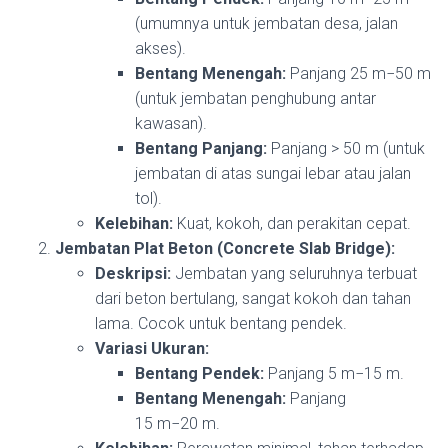
(umumnya untuk jembatan desa, jalan
akses).
Bentang Menengah:
Panjang
25
m
−
50
m
(untuk jembatan penghubung antar
kawasan).
Bentang Panjang:
Panjang >
50
m
(untuk
jembatan di atas sungai lebar atau jalan
tol).
Kelebihan:
Kuat, kokoh, dan perakitan cepat.
Jembatan Plat Beton (Concrete Slab Bridge):
Deskripsi:
Jembatan yang seluruhnya terbuat
dari beton bertulang, sangat kokoh dan tahan
lama. Cocok untuk bentang pendek.
Variasi Ukuran:
Bentang Pendek:
Panjang
5
m
−
15
m
.
Bentang Menengah:
Panjang
15
m
−
20
m
.