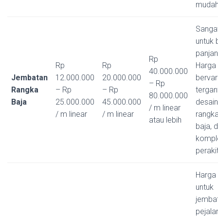
mudah
Sangat
untuk 
panjan
Rp
Rp
Rp
Harga
40.000.000
Jembatan
12.000.000
20.000.000
bervar
– Rp
Rangka
– Rp
– Rp
tergan
80.000.000
Baja
25.000.000
45.000.000
desain
/ m linear
/ m linear
/ m linear
rangka
atau lebih
baja, 
kompl
peraki
Harga 
untuk
jemba
pejala