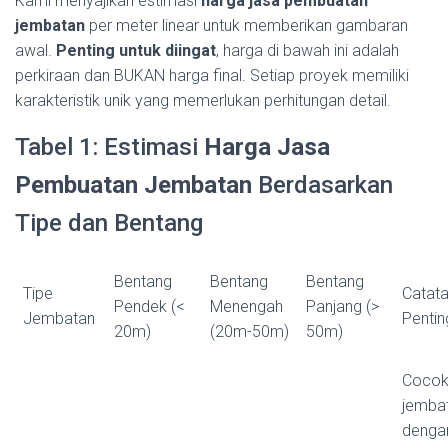
Kami menyajikan estimasi
harga jasa pembuatan
jembatan
per meter linear untuk memberikan gambaran
awal.
Penting untuk diingat
, harga di bawah ini adalah
perkiraan dan BUKAN harga final. Setiap proyek memiliki
karakteristik unik yang memerlukan perhitungan detail.
Tabel 1: Estimasi
Harga Jasa
Pembuatan Jembatan
Berdasarkan
Tipe dan Bentang
Bentang
Bentang
Bentang
Tipe
Catat
Pendek (<
Menengah
Panjang (>
Jembatan
Pentin
20m)
(20m-50m)
50m)
Cocok
jemba
denga