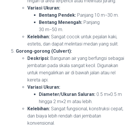
ringan di area terpencil atau melintasi jurang.
Variasi Ukuran:
Bentang Pendek:
Panjang
10
m
−
30
m
.
Bentang Menengah:
Panjang
30
m
−
50
m
.
Kelebihan:
Sangat cocok untuk pejalan kaki,
estetis, dan dapat melintasi medan yang sulit.
Gorong-gorong (Culvert):
Deskripsi:
Bangunan air yang berfungsi sebagai
jembatan pada skala sangat kecil. Digunakan
untuk mengalirkan air di bawah jalan atau rel
kereta api.
Variasi Ukuran:
Diameter/Ukuran Saluran:
0.5
m
×
0.5
m
hingga
2
m
×
2
m
atau lebih.
Kelebihan:
Sangat fungsional, konstruksi cepat,
dan biaya lebih rendah dari jembatan
konvensional.