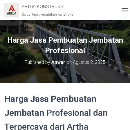
ARTHA KONSTRUKSI
Solusi tepat kebutuhan konstruksi
T
O
G
G
L
Harga Jasa Pembuatan Jembatan
E
N
Profesional
A
V
Published by
Anwar
on
Agustus 2, 2025
I
G
A
T
I
O
Harga Jasa Pembuatan
N
Jembatan
Profesional dan
Terpercaya dari Artha