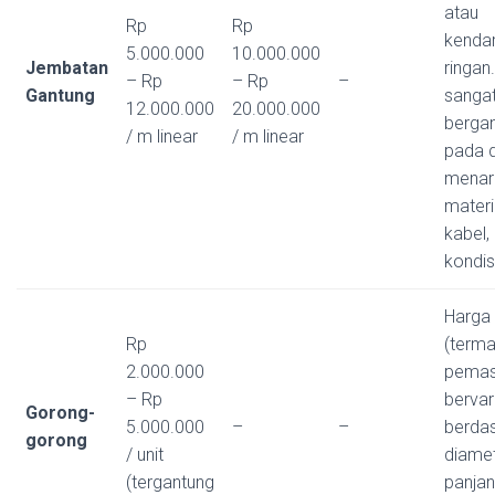
atau
Rp
Rp
kenda
5.000.000
10.000.000
Jembatan
ringan
– Rp
– Rp
–
Gantung
sanga
12.000.000
20.000.000
berga
/ m linear
/ m linear
pada 
menar
materi
kabel,
kondis
Harga 
Rp
(term
2.000.000
pemas
– Rp
bervar
Gorong-
5.000.000
–
–
berda
gorong
/ unit
diame
(tergantung
panja