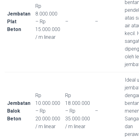
benta
Rp
pendek
Jembatan
8.000.000
atas s
Plat
– Rp
–
–
air ata
Beton
15.000.000
kecil.
/ m linear
sanga
dipeng
oleh l
jemba
Ideal 
jemba
Rp
Rp
denga
Jembatan
10.000.000
18.000.000
benta
Balok
– Rp
– Rp
–
menen
Beton
20.000.000
35.000.000
Sanga
/ m linear
/ m linear
dan
peraw