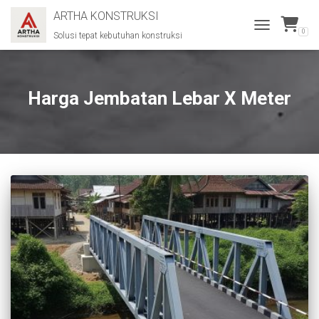
ARTHA KONSTRUKSI
0
Solusi tepat kebutuhan konstruksi
TOGGLE
NAVIGATION
Harga Jembatan Lebar X Meter