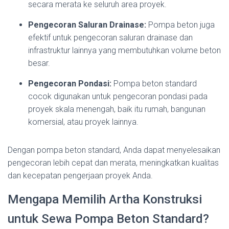
secara merata ke seluruh area proyek.
Pengecoran Saluran Drainase:
Pompa beton juga
efektif untuk pengecoran saluran drainase dan
infrastruktur lainnya yang membutuhkan volume beton
besar.
Pengecoran Pondasi:
Pompa beton standard
cocok digunakan untuk pengecoran pondasi pada
proyek skala menengah, baik itu rumah, bangunan
komersial, atau proyek lainnya.
Dengan pompa beton standard, Anda dapat menyelesaikan
pengecoran lebih cepat dan merata, meningkatkan kualitas
dan kecepatan pengerjaan proyek Anda.
Mengapa Memilih Artha Konstruksi
untuk Sewa Pompa Beton Standard?