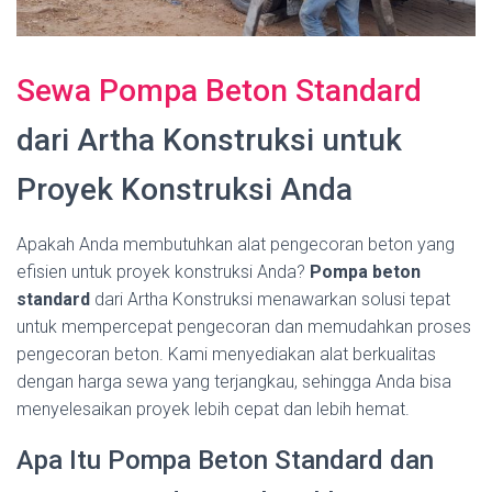
Sewa Pompa Beton Standard
dari Artha Konstruksi untuk
Proyek Konstruksi Anda
Apakah Anda membutuhkan alat pengecoran beton yang
efisien untuk proyek konstruksi Anda?
Pompa beton
standard
dari Artha Konstruksi menawarkan solusi tepat
untuk mempercepat pengecoran dan memudahkan proses
pengecoran beton. Kami menyediakan alat berkualitas
dengan harga sewa yang terjangkau, sehingga Anda bisa
menyelesaikan proyek lebih cepat dan lebih hemat.
Apa Itu Pompa Beton Standard dan