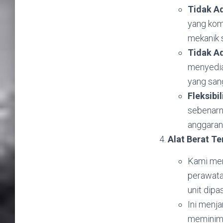
Tidak Ad
yang kom
mekanik 
Tidak Ad
menyedia
yang san
Fleksibi
sebenarn
anggaran 
Alat Berat Te
Kami men
perawatan
unit dipa
Ini menja
meminima