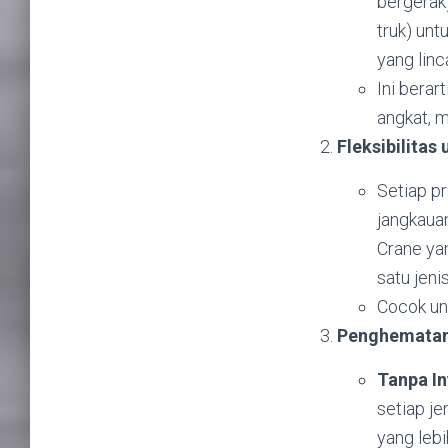
bergerak
truk) unt
yang linc
Ini berar
angkat, 
Fleksibilitas
Setiap pr
jangkauan
Crane yan
satu jenis
Cocok un
Penghematan 
Tanpa In
setiap je
yang leb