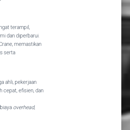
gat terampil,
smi dan diperbarui.
s Crane, memastikan
s serta
 ahli, pekerjaan
 cepat, efisien, dan
 biaya
overhead
,