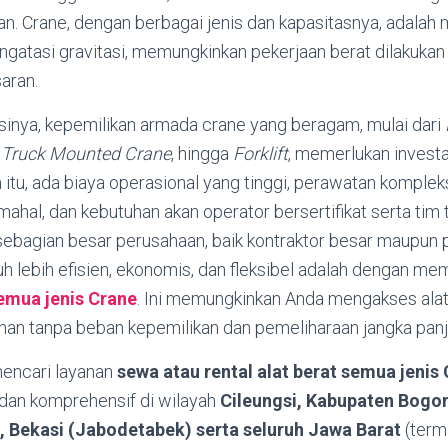
an. Crane, dengan berbagai jenis dan kapasitasnya, adalah
gatasi gravitasi, memungkinkan pekerjaan berat dilakukan 
aran.
sinya, kepemilikan armada crane yang beragam, mulai dari
,
Truck Mounted Crane
, hingga
Forklift
, memerlukan invest
n itu, ada biaya operasional yang tinggi, perawatan komple
mahal, dan kebutuhan akan operator bersertifikat serta tim 
sebagian besar perusahaan, baik kontraktor besar maupun 
jauh lebih efisien, ekonomis, dan fleksibel adalah dengan m
semua jenis Crane
. Ini memungkinkan Anda mengakses alat
uhan tanpa beban kepemilikan dan pemeliharaan jangka panj
encari layanan
sewa atau rental alat berat semua jenis
n, dan komprehensif di wilayah
Cileungsi, Kabupaten Bogor
 Bekasi (Jabodetabek) serta seluruh Jawa Barat
(term