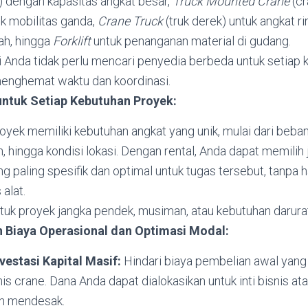
) dengan kapasitas angkat besar,
Truck Mounted Crane
(cr
uk mobilitas ganda,
Crane Truck
(truk derek) untuk angkat 
ah, hingga
Forklift
untuk penanganan material di gudang.
ti Anda tidak perlu mencari penyedia berbeda untuk setiap 
menghemat waktu dan koordinasi.
 untuk Setiap Kebutuhan Proyek:
oyek memiliki kebutuhan angkat yang unik, mulai dari beban,
, hingga kondisi lokasi. Dengan rental, Anda dapat memilih 
g paling spesifik dan optimal untuk tugas tersebut, tanpa 
 alat.
tuk proyek jangka pendek, musiman, atau kebutuhan darura
Biaya Operasional dan Optimasi Modal:
vestasi Kapital Masif:
Hindari biaya pembelian awal yang
nis crane. Dana Anda dapat dialokasikan untuk inti bisnis at
ih mendesak.