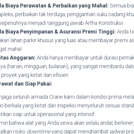
a Biaya Perawatan & Perbaikan yang Mahal:
Semua biay
pleks, perbaikan tak terduga, penggantian suku cadang kh
sepenuhnya menjadi tanggung jawab Artha Konstruksi.
a Biaya Penyimpanan & Asuransi Premi Tinggi:
Anda ti
kan lahan parkir khusus yang luas atau membayar premi asu
gat mahal.
litas Anggaran:
Anda hanya membayar untuk durasi pemak
ya (harian, mingguan, bulanan), yang sangat membantu da
proyek yang ketat dan efisien.
rawat dan Siap Pakai:
jaga seluruh armada Crane kami dalam kondisi prima mela
 berkala yang ketat dan inspeksi menyeluruh sesuai stand
stikan siap untuk operasional yang intensif.
min bahwa alat yang Anda sewa akan selalu andal, berkinerj
lkan risiko
downtime
yang dapat menghambat jadwal pro