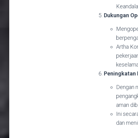
Keandala
Dukungan Oper
Mengoper
berpengal
Artha Kon
pekerjaan
keselama
Peningkatan E
Dengan m
pengangka
aman dib
Ini seca
dan meni