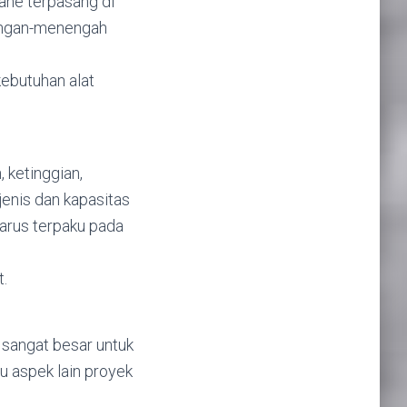
ane terpasang di
ringan-menengah
kebutuhan alat
 ketinggian,
jenis dan kapasitas
harus terpaku pada
t.
 sangat besar untuk
au aspek lain proyek