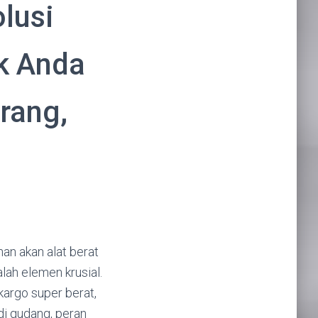
olusi
k Anda
rang,
han akan alat berat
ah elemen krusial.
argo super berat,
di gudang, peran