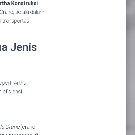
rtha Konstruksi
Crane, selalu dalam
 transportasi
a Jenis
perti Artha
efisiensi
le Crane
(crane