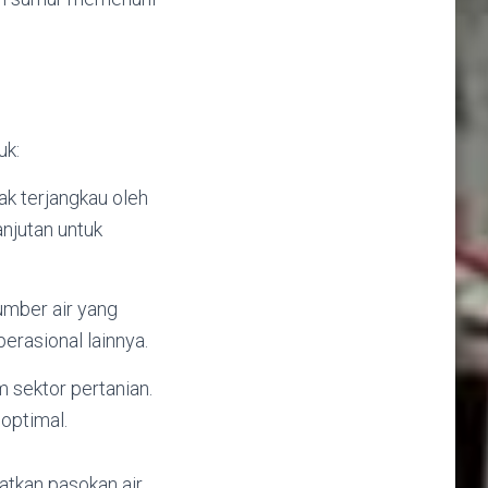
uk:
ak terjangkau oleh
njutan untuk
umber air yang
rasional lainnya.
m sektor pertanian.
optimal.
atkan pasokan air