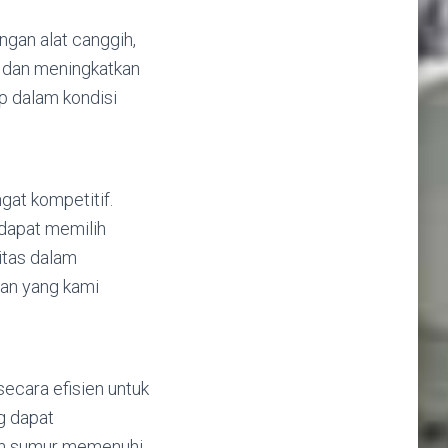
gan alat canggih,
, dan meningkatkan
p dalam kondisi
at kompetitif.
 dapat memilih
itas dalam
nan yang kami
ecara efisien untuk
g dapat
an sumur memenuhi