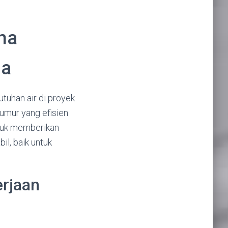
ha
da
uhan air di proyek
mur yang efisien
ntuk memberikan
il, baik untuk
rjaan