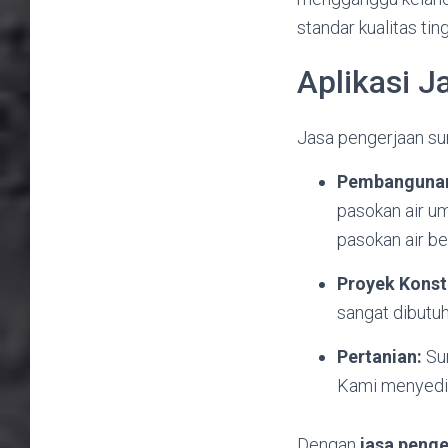
standar kualitas ti
Aplikasi 
Jasa pengerjaan su
Pembangunan
pasokan air u
pasokan air be
Proyek Konst
sangat dibutu
Pertanian:
Sum
Kami menyedia
Dengan
jasa penge