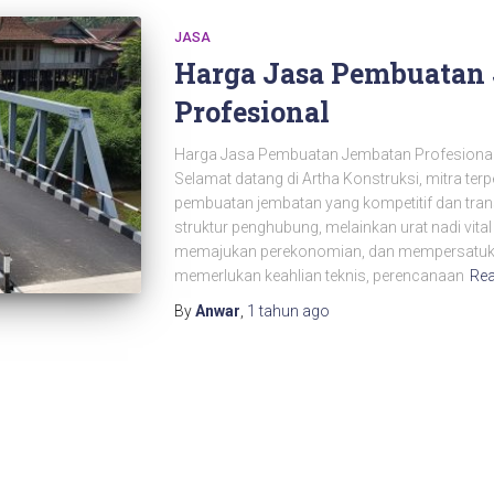
JASA
Harga Jasa Pembuatan
Profesional
Harga Jasa Pembuatan Jembatan Profesional 
Selamat datang di Artha Konstruksi, mitra ter
pembuatan jembatan yang kompetitif dan tra
struktur penghubung, melainkan urat nadi vit
memajukan perekonomian, dan mempersatuk
memerlukan keahlian teknis, perencanaan
Re
By
Anwar
,
1 tahun
ago