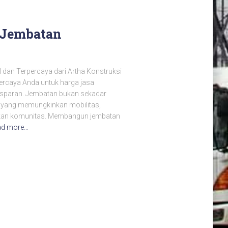
 Jembatan
dan Terpercaya dari Artha Konstruksi
percaya Anda untuk harga jasa
nsparan. Jembatan bukan sekadar
al yang memungkinkan mobilitas,
an komunitas. Membangun jembatan
ad more…