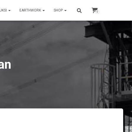
UKSI
EARTHWORK
SHOP
0
an