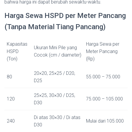
bahwa harga ini dapat berubah sewaktu-waktu.
Harga Sewa HSPD per Meter Pancang
(Tanpa Material Tiang Pancang)
Kapasitas
Harga Sewa per
Ukuran Mini Pile yang
HSPD
Meter Pancang
Cocok (cm / diameter)
(Ton)
(Rp)
20×20, 25×25 / D20,
80
55.000 – 75.000
D25
25×25, 30×30 / D25,
120
75.000 – 105.000
D30
Di atas 30×30 / Di atas
240
Mulai dari 105.000
D30