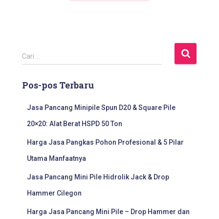
C
Cari …
a
r
Pos-pos Terbaru
i
u
n
Jasa Pancang Minipile Spun D20 & Square Pile
t
20×20: Alat Berat HSPD 50 Ton
u
k
Harga Jasa Pangkas Pohon Profesional & 5 Pilar
:
Utama Manfaatnya
Jasa Pancang Mini Pile Hidrolik Jack & Drop
Hammer Cilegon
Harga Jasa Pancang Mini Pile – Drop Hammer dan