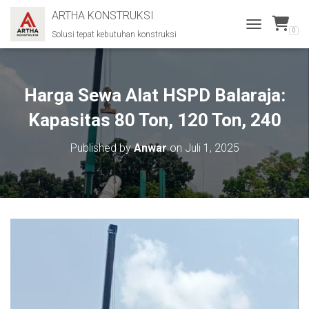
ARTHA KONSTRUKSI
0
Solusi tepat kebutuhan konstruksi
T
O
G
G
L
Harga Sewa Alat HSPD Balaraja:
E
N
Kapasitas 80 Ton, 120 Ton, 240
A
V
Published by
Anwar
on
Juli 1, 2025
I
G
A
T
I
O
N