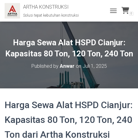
ARTHA KONSTRUKSI
0
Solusi tepat kebutuhan konstruksi
T
O
G
G
L
Harga Sewa Alat HSPD Cianjur:
E
N
Kapasitas 80 Ton, 120 Ton, 240 Ton
A
V
Published by
Anwar
on
Juli 1, 2025
I
G
A
T
I
O
Harga Sewa Alat HSPD Cianjur:
N
Kapasitas 80 Ton, 120 Ton, 240
Ton dari Artha Konstruksi