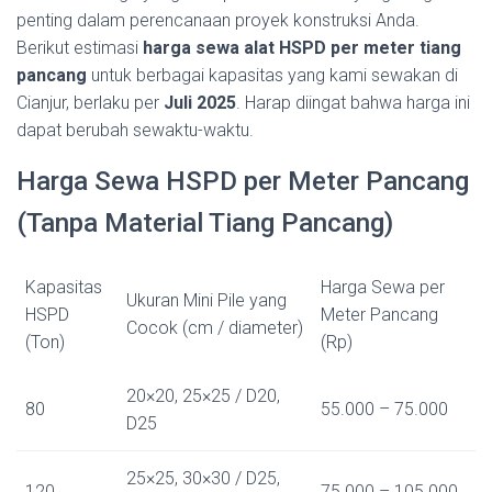
penting dalam perencanaan proyek konstruksi Anda.
Berikut estimasi
harga sewa alat HSPD per meter tiang
pancang
untuk berbagai kapasitas yang kami sewakan di
Cianjur, berlaku per
Juli 2025
. Harap diingat bahwa harga ini
dapat berubah sewaktu-waktu.
Harga Sewa HSPD per Meter Pancang
(Tanpa Material Tiang Pancang)
Kapasitas
Harga Sewa per
Ukuran Mini Pile yang
HSPD
Meter Pancang
Cocok (cm / diameter)
(Ton)
(Rp)
20×20, 25×25 / D20,
80
55.000 – 75.000
D25
25×25, 30×30 / D25,
120
75.000 – 105.000