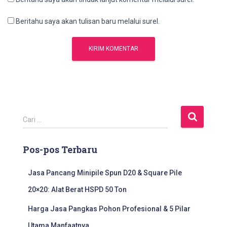
Beritahu saya akan tulisan baru melalui surel.
C
Cari …
a
r
Pos-pos Terbaru
i
u
n
Jasa Pancang Minipile Spun D20 & Square Pile
t
20×20: Alat Berat HSPD 50 Ton
u
k
Harga Jasa Pangkas Pohon Profesional & 5 Pilar
:
Utama Manfaatnya