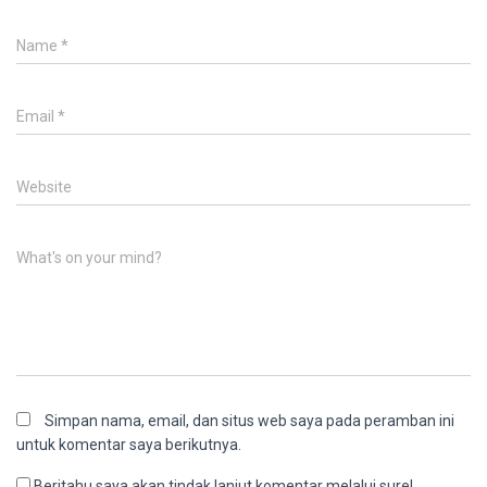
Name
*
Email
*
Website
What's on your mind?
Simpan nama, email, dan situs web saya pada peramban ini
untuk komentar saya berikutnya.
Beritahu saya akan tindak lanjut komentar melalui surel.