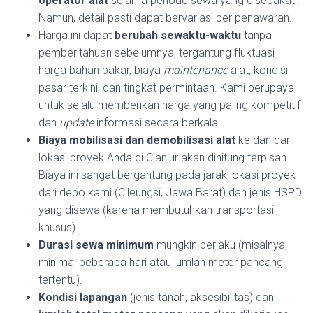
operator alat
selama periode sewa yang disepakati.
Namun, detail pasti dapat bervariasi per penawaran.
Harga ini dapat
berubah sewaktu-waktu
tanpa
pemberitahuan sebelumnya, tergantung fluktuasi
harga bahan bakar, biaya
maintenance
alat, kondisi
pasar terkini, dan tingkat permintaan. Kami berupaya
untuk selalu memberikan harga yang paling kompetitif
dan
update
informasi secara berkala.
Biaya mobilisasi dan demobilisasi alat
ke dan dari
lokasi proyek Anda di Cianjur akan dihitung terpisah.
Biaya ini sangat bergantung pada jarak lokasi proyek
dari depo kami (Cileungsi, Jawa Barat) dan jenis HSPD
yang disewa (karena membutuhkan transportasi
khusus).
Durasi sewa minimum
mungkin berlaku (misalnya,
minimal beberapa hari atau jumlah meter pancang
tertentu).
Kondisi lapangan
(jenis tanah, aksesibilitas) dan