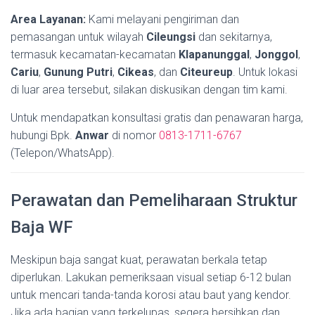
Area Layanan:
Kami melayani pengiriman dan
pemasangan untuk wilayah
Cileungsi
dan sekitarnya,
termasuk kecamatan-kecamatan
Klapanunggal
,
Jonggol
,
Cariu
,
Gunung Putri
,
Cikeas
, dan
Citeureup
. Untuk lokasi
di luar area tersebut, silakan diskusikan dengan tim kami.
Untuk mendapatkan konsultasi gratis dan penawaran harga,
hubungi Bpk.
Anwar
di nomor
0813-1711-6767
(Telepon/WhatsApp).
Perawatan dan Pemeliharaan Struktur
Baja WF
Meskipun baja sangat kuat, perawatan berkala tetap
diperlukan. Lakukan pemeriksaan visual setiap 6-12 bulan
untuk mencari tanda-tanda korosi atau baut yang kendor.
Jika ada bagian yang terkelupas, segera bersihkan dan