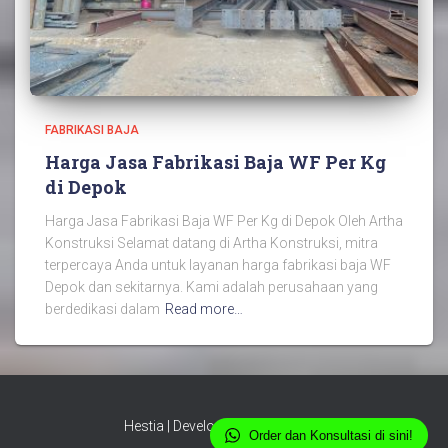
FABRIKASI BAJA
Harga Jasa Fabrikasi Baja WF Per Kg
di Depok
Harga Jasa Fabrikasi Baja WF Per Kg di Depok Oleh Artha
Konstruksi Selamat datang di Artha Konstruksi, mitra
terpercaya Anda untuk layanan harga fabrikasi baja WF
Depok dan sekitarnya. Kami adalah perusahaan yang
berdedikasi dalam
Read more…
Hestia | Developed by
ThemeIsle
Order dan Konsultasi di sini!