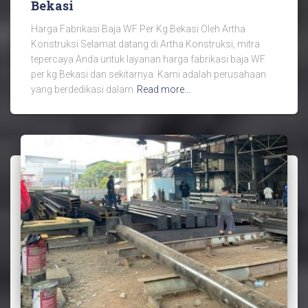
Bekasi
Harga Fabrikasi Baja WF Per Kg Bekasi Oleh Artha
Konstruksi Selamat datang di Artha Konstruksi, mitra
tepercaya Anda untuk layanan harga fabrikasi baja WF
per kg Bekasi dan sekitarnya. Kami adalah perusahaan
yang berdedikasi dalam
Read more…