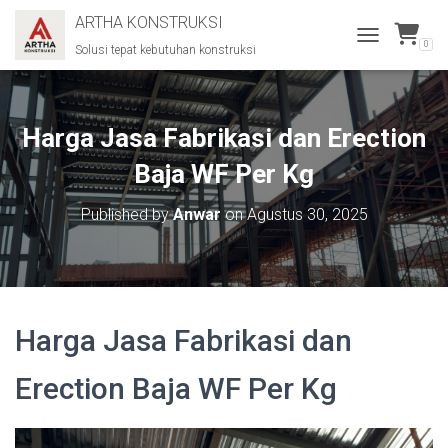
ARTHA KONSTRUKSI
0
Solusi tepat kebutuhan konstruksi
T
O
G
G
L
Harga Jasa Fabrikasi dan Erection
E
N
Baja WF Per Kg
A
V
Published by
Anwar
on
Agustus 30, 2025
I
G
A
T
I
O
Harga Jasa Fabrikasi dan
N
Erection Baja WF Per Kg