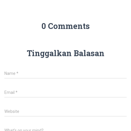
0 Comments
Tinggalkan Balasan
Name
*
Email
*
Website
What's on your mind?