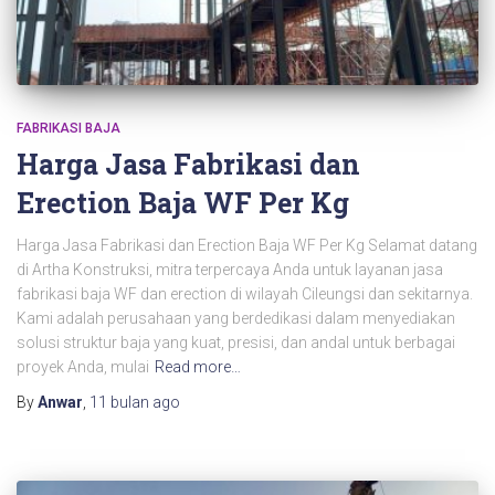
FABRIKASI BAJA
Harga Jasa Fabrikasi dan
Erection Baja WF Per Kg
Harga Jasa Fabrikasi dan Erection Baja WF Per Kg Selamat datang
di Artha Konstruksi, mitra terpercaya Anda untuk layanan jasa
fabrikasi baja WF dan erection di wilayah Cileungsi dan sekitarnya.
Kami adalah perusahaan yang berdedikasi dalam menyediakan
solusi struktur baja yang kuat, presisi, dan andal untuk berbagai
proyek Anda, mulai
Read more…
By
Anwar
,
11 bulan
ago