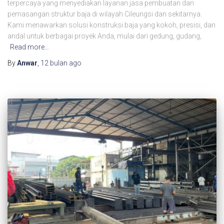
terpercaya yang menyediakan layanan jasa pembuatan dan
pemasangan struktur baja di wilayah Cileungsi dan sekitarnya.
Kami menawarkan solusi konstruksi baja yang kokoh, presisi, dan
andal untuk berbagai proyek Anda, mulai dari gedung, gudang,
Read more…
By
Anwar
,
12 bulan
ago