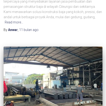
terpercaya yang menyediakan layanan jasa pembuatan dan
pemasangan struktur baja di wilayah Cileungsi dan sekitarnya.
Kami menawarkan solusi konstruksi baja yang kokoh, presisi, dan
andal untuk berbagai proyek Anda, mulai dari gedung, gudang,
Read more…
By
Anwar
,
11 bulan
ago