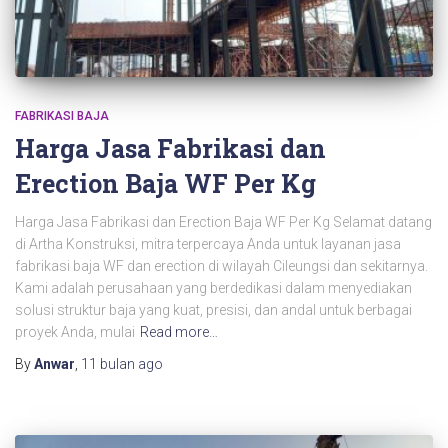
FABRIKASI BAJA
Harga Jasa Fabrikasi dan
Erection Baja WF Per Kg
Harga Jasa Fabrikasi dan Erection Baja WF Per Kg Selamat datang
di Artha Konstruksi, mitra terpercaya Anda untuk layanan jasa
fabrikasi baja WF dan erection di wilayah Cileungsi dan sekitarnya.
Kami adalah perusahaan yang berdedikasi dalam menyediakan
solusi struktur baja yang kuat, presisi, dan andal untuk berbagai
proyek Anda, mulai
Read more…
By
Anwar
,
11 bulan
ago