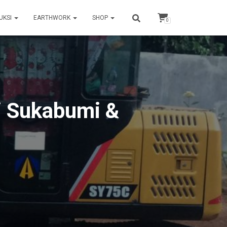
UKSI
EARTHWORK
SHOP
0
di Sukabumi &