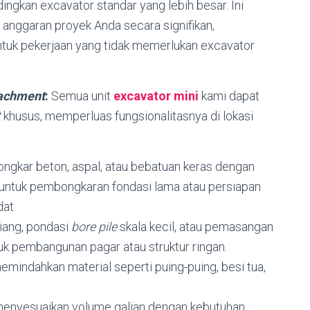
ngkan excavator standar yang lebih besar. Ini
nggaran proyek Anda secara signifikan,
ntuk pekerjaan yang tidak memerlukan excavator
achment
:
Semua unit
excavator mini
kami dapat
t
khusus, memperluas fungsionalitasnya di lokasi
gkar beton, aspal, atau bebatuan keras dengan
 untuk pembongkaran fondasi lama atau persiapan
dat.
iang, pondasi
bore pile
skala kecil, atau pemasangan
uk pembangunan pagar atau struktur ringan.
indahkan material seperti puing-puing, besi tua,
enyesuaikan volume galian dengan kebutuhan