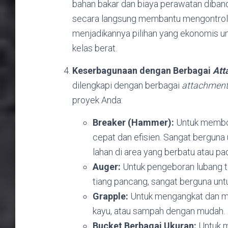
bahan bakar dan biaya perawatan dibandi
secara langsung membantu mengontrol a
menjadikannya pilihan yang ekonomis u
kelas berat.
Keserbagunaan dengan Berbagai
Att
dilengkapi dengan berbagai
attachmen
proyek Anda:
Breaker (Hammer):
Untuk membon
cepat dan efisien. Sangat berguna
lahan di area yang berbatu atau pa
Auger:
Untuk pengeboran lubang t
tiang pancang, sangat berguna unt
Grapple:
Untuk mengangkat dan mem
kayu, atau sampah dengan mudah.
Bucket Berbagai Ukuran:
Untuk m