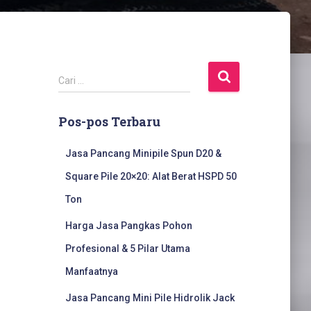
C
Cari …
a
r
Pos-pos Terbaru
i
u
n
Jasa Pancang Minipile Spun D20 &
t
Square Pile 20×20: Alat Berat HSPD 50
u
k
Ton
:
Harga Jasa Pangkas Pohon
Profesional & 5 Pilar Utama
Manfaatnya
Jasa Pancang Mini Pile Hidrolik Jack