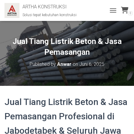
ARTHA KONSTRUKSI
0
Solusi tepat kebutuhan konstruksi
T
O
G
G
L
Jual Tiang Listrik Beton & Jasa
E
N
Pemasangan
A
V
Published by
Anwar
on
Juni 6, 2025
I
G
A
T
I
O
Jual Tiang Listrik Beton & Jasa
N
Pemasangan Profesional di
Jabodetabek & Seluruh Jawa