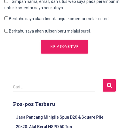
Simpan nama, email, dan situs web saya pada peramban ini
untuk komentar saya berikutnya.
Beritahu saya akan tindak lanjut komentar melalui surel.
Beritahu saya akan tulisan baru melalui surel.
C
Cari …
a
r
Pos-pos Terbaru
i
u
n
Jasa Pancang Minipile Spun D20 & Square Pile
t
20×20: Alat Berat HSPD 50 Ton