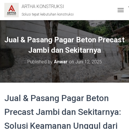
ARTHA KONSTRUKSI
Solusi tepat kebutuhan konstruksi
T
O
G
G
L
Jual & Pasang Pagar Beton Precast
E
N
Jambi dan Sekitarnya
A
V
Published by
Anwar
on
Juni 12, 2025
I
G
A
T
I
O
Jual & Pasang Pagar Beton
N
Precast Jambi dan Sekitarnya:
Solusi Keamanan Unggul dari