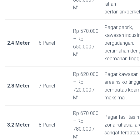
lahan
M’
pertanian/perke
Pagar pabrik,
Rp 570.000
kawasan industri
– Rp
2.4 Meter
6 Panel
pergudangan,
650.000 /
perumahan den
M’
keamanan tinggi
Rp 620.000
Pagar kawasan v
– Rp
area risiko tinggi
2.8 Meter
7 Panel
720.000 /
pembatas kea
M’
maksimal.
Rp 670.000
Pagar fasilitas mi
– Rp
3.2 Meter
8 Panel
zona rahasia, a
780.000 /
sangat terbatas
M’