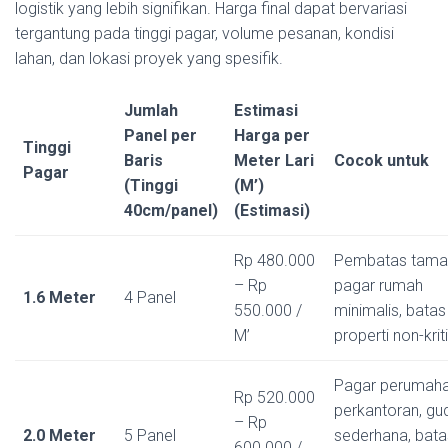
logistik yang lebih signifikan. Harga final dapat bervariasi
tergantung pada tinggi pagar, volume pesanan, kondisi
lahan, dan lokasi proyek yang spesifik.
Jumlah
Estimasi
Panel per
Harga per
Tinggi
Baris
Meter Lari
Cocok untuk
Pagar
(Tinggi
(M’)
40cm/panel)
(Estimasi)
Rp 480.000
Pembatas tama
– Rp
pagar rumah
1.6 Meter
4 Panel
550.000 /
minimalis, batas
M’
properti non-kriti
Pagar perumaha
Rp 520.000
perkantoran, gu
– Rp
2.0 Meter
5 Panel
sederhana, bata
600.000 /