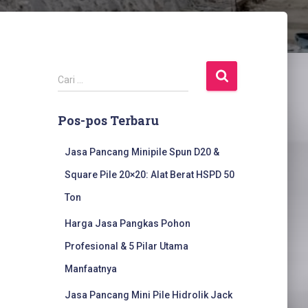
C
Cari …
a
r
Pos-pos Terbaru
i
u
n
Jasa Pancang Minipile Spun D20 &
t
Square Pile 20×20: Alat Berat HSPD 50
u
k
Ton
:
Harga Jasa Pangkas Pohon
Profesional & 5 Pilar Utama
Manfaatnya
Jasa Pancang Mini Pile Hidrolik Jack