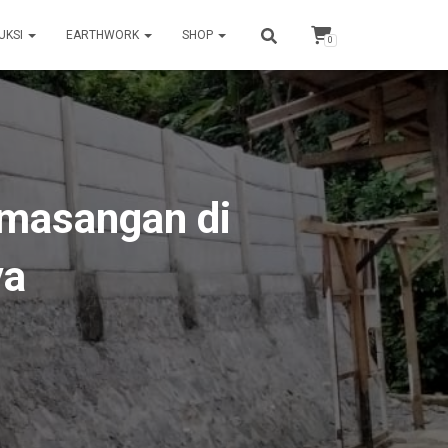
UKSI
EARTHWORK
SHOP
0
emasangan di
ya