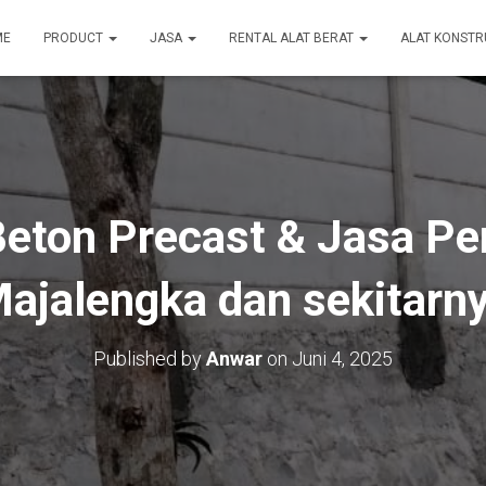
ME
PRODUCT
JASA
RENTAL ALAT BERAT
ALAT KONSTR
Beton Precast & Jasa P
ajalengka dan sekitarn
Published by
Anwar
on
Juni 4, 2025