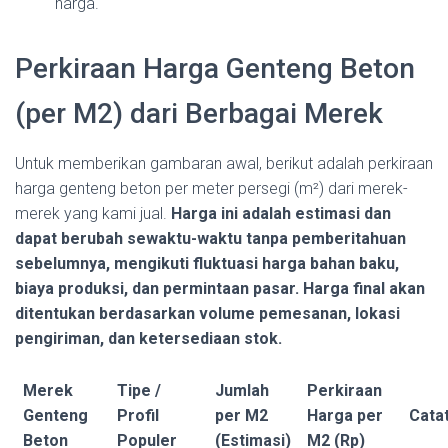
harga.
Perkiraan Harga Genteng Beton
(per M2) dari Berbagai Merek
Untuk memberikan gambaran awal, berikut adalah perkiraan
harga genteng beton per meter persegi (m²) dari merek-
merek yang kami jual.
Harga ini adalah estimasi dan
dapat berubah sewaktu-waktu tanpa pemberitahuan
sebelumnya, mengikuti fluktuasi harga bahan baku,
biaya produksi, dan permintaan pasar. Harga final akan
ditentukan berdasarkan volume pemesanan, lokasi
pengiriman, dan ketersediaan stok.
Merek
Tipe /
Jumlah
Perkiraan
Genteng
Profil
per M2
Harga per
Cata
Beton
Populer
(Estimasi)
M2 (Rp)