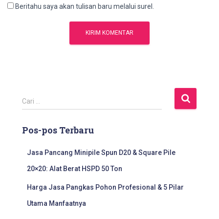
Beritahu saya akan tulisan baru melalui surel.
C
Cari …
a
r
Pos-pos Terbaru
i
u
n
Jasa Pancang Minipile Spun D20 & Square Pile
t
20×20: Alat Berat HSPD 50 Ton
u
k
Harga Jasa Pangkas Pohon Profesional & 5 Pilar
:
Utama Manfaatnya