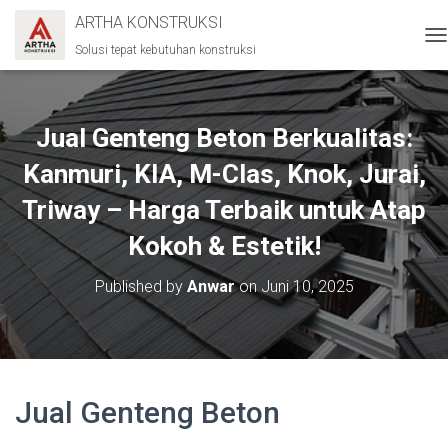
ARTHA KONSTRUKSI
Solusi tepat kebutuhan konstruksi
T
O
G
G
L
Jual Genteng Beton Berkualitas:
E
N
Kanmuri, KIA, M-Clas, Knok, Jurai,
A
Triway – Harga Terbaik untuk Atap
V
I
Kokoh & Estetik!
G
A
T
Published by
Anwar
on
Juni 10, 2025
I
O
N
Jual Genteng Beton