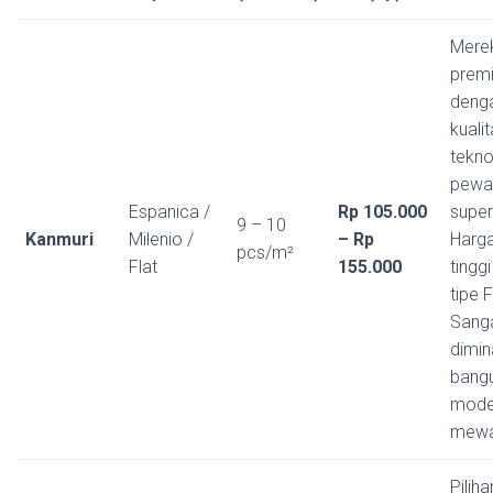
Mere
prem
deng
kuali
tekno
pewa
Espanica /
Rp 105.000
super
9 – 10
Kanmuri
Milenio /
– Rp
Harga
pcs/m²
Flat
155.000
tinggi
tipe F
Sang
dimin
bang
mode
mewa
Piliha