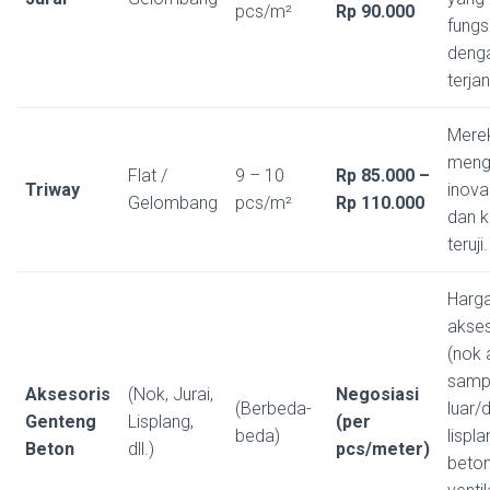
pcs/m²
Rp 90.000
fungs
deng
terja
Mere
meng
Flat /
9 – 10
Rp 85.000 –
Triway
inova
Gelombang
pcs/m²
Rp 110.000
dan k
teruji.
Harg
akses
(nok 
sampi
Aksesoris
(Nok, Jurai,
Negosiasi
(Berbeda-
luar/
Genteng
Lisplang,
(per
beda)
lispla
Beton
dll.)
pcs/meter)
beton