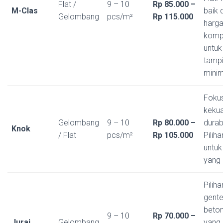
Flat /
9 – 10
Rp 85.000 –
M-Clas
baik 
Gelombang
pcs/m²
Rp 115.000
harg
kompe
untuk
tampi
minim
Foku
keku
Gelombang
9 – 10
Rp 80.000 –
durabi
Knok
/ Flat
pcs/m²
Rp 105.000
Piliha
untuk
yang
Piliha
gent
beton
9 – 10
Rp 70.000 –
Jurai
Gelombang
yang