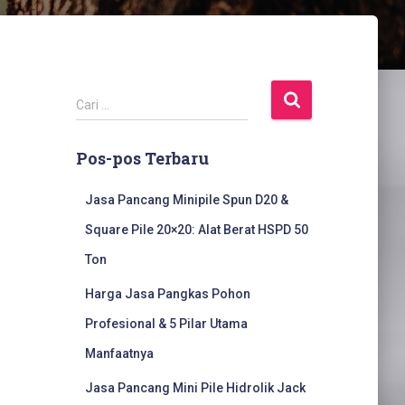
C
Cari …
a
r
Pos-pos Terbaru
i
u
n
Jasa Pancang Minipile Spun D20 &
t
Square Pile 20×20: Alat Berat HSPD 50
u
k
Ton
:
Harga Jasa Pangkas Pohon
Profesional & 5 Pilar Utama
Manfaatnya
Jasa Pancang Mini Pile Hidrolik Jack