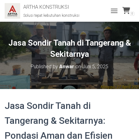
ARTHA KONSTRUKSI
0
Solusi tepat kebutuhan konstruksi
T
O
G
G
L
Jasa Sondir Tanah di Tangerang &
E
N
Sekitarnya
A
V
Published by
Anwar
on
Juni 5, 2025
I
G
A
T
I
O
Jasa Sondir Tanah di
N
Tangerang & Sekitarnya:
Pondasi Aman dan Efisien