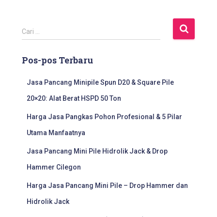
C
Cari …
a
r
Pos-pos Terbaru
i
u
n
Jasa Pancang Minipile Spun D20 & Square Pile
t
20×20: Alat Berat HSPD 50 Ton
u
k
Harga Jasa Pangkas Pohon Profesional & 5 Pilar
:
Utama Manfaatnya
Jasa Pancang Mini Pile Hidrolik Jack & Drop
Hammer Cilegon
Harga Jasa Pancang Mini Pile – Drop Hammer dan
Hidrolik Jack