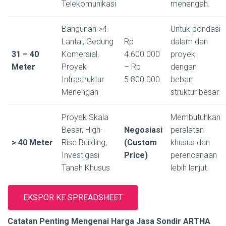
Telekomunikasi
menengah.
Bangunan >4
Untuk pondasi
Lantai, Gedung
Rp
dalam dan
31 – 40
Komersial,
4.600.000
proyek
Meter
Proyek
– Rp
dengan
Infrastruktur
5.800.000
beban
Menengah
struktur besar.
Proyek Skala
Membutuhkan
Besar, High-
Negosiasi
peralatan
> 40 Meter
Rise Building,
(Custom
khusus dan
Investigasi
Price)
perencanaan
Tanah Khusus
lebih lanjut.
EKSPOR KE SPREADSHEET
Catatan Penting Mengenai Harga Jasa Sondir ARTHA