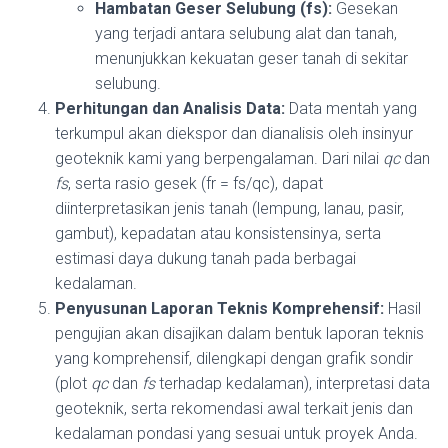
Hambatan Geser Selubung (fs):
Gesekan
yang terjadi antara selubung alat dan tanah,
menunjukkan kekuatan geser tanah di sekitar
selubung.
Perhitungan dan Analisis Data:
Data mentah yang
terkumpul akan diekspor dan dianalisis oleh insinyur
geoteknik kami yang berpengalaman. Dari nilai
qc
dan
fs
, serta rasio gesek (fr = fs/qc), dapat
diinterpretasikan jenis tanah (lempung, lanau, pasir,
gambut), kepadatan atau konsistensinya, serta
estimasi daya dukung tanah pada berbagai
kedalaman.
Penyusunan Laporan Teknis Komprehensif:
Hasil
pengujian akan disajikan dalam bentuk laporan teknis
yang komprehensif, dilengkapi dengan grafik sondir
(plot
qc
dan
fs
terhadap kedalaman), interpretasi data
geoteknik, serta rekomendasi awal terkait jenis dan
kedalaman pondasi yang sesuai untuk proyek Anda.