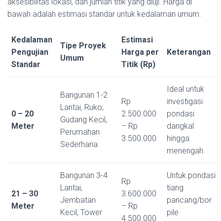
aksesibilitas lokasi, dan jumlah titik yang diuji. Harga di
bawah adalah estimasi standar untuk kedalaman umum.
Kedalaman
Estimasi
Tipe Proyek
Pengujian
Harga per
Keterangan
Umum
Standar
Titik (Rp)
Ideal untuk
Bangunan 1-2
Rp
investigasi
Lantai, Ruko,
0 – 20
2.500.000
pondasi
Gudang Kecil,
Meter
– Rp
dangkal
Perumahan
3.500.000
hingga
Sederhana
menengah.
Bangunan 3-4
Untuk pondasi
Rp
Lantai,
tiang
21 – 30
3.600.000
Jembatan
pancang/bor
Meter
– Rp
Kecil, Tower
pile
4.500.000