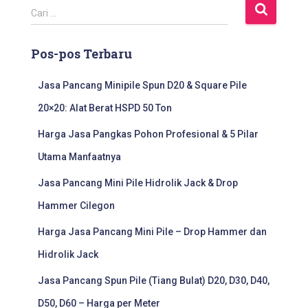
C
Cari …
a
r
Pos-pos Terbaru
i
u
n
Jasa Pancang Minipile Spun D20 & Square Pile
t
20×20: Alat Berat HSPD 50 Ton
u
k
Harga Jasa Pangkas Pohon Profesional & 5 Pilar
:
Utama Manfaatnya
Jasa Pancang Mini Pile Hidrolik Jack & Drop
Hammer Cilegon
Harga Jasa Pancang Mini Pile – Drop Hammer dan
Hidrolik Jack
Jasa Pancang Spun Pile (Tiang Bulat) D20, D30, D40,
D50, D60 – Harga per Meter