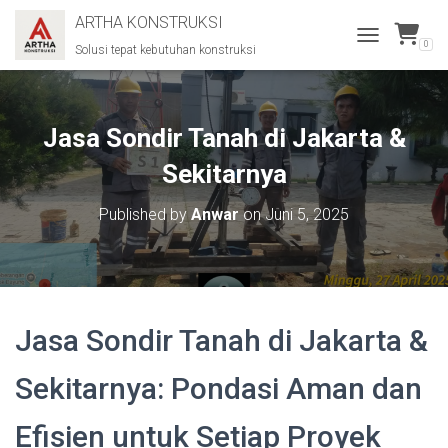
ARTHA KONSTRUKSI
0
Solusi tepat kebutuhan konstruksi
T
O
G
G
L
Jasa Sondir Tanah di Jakarta &
E
N
Sekitarnya
A
V
Published by
Anwar
on
Juni 5, 2025
I
G
A
T
I
O
Jasa Sondir Tanah di Jakarta &
N
Sekitarnya: Pondasi Aman dan
Efisien untuk Setiap Proyek