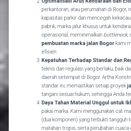
Optimalisasi Arus Kendaraan dan Efis
perkantoran, atau perumahan di Bogor, 
kapasitas parkir dan mencegah kekacaua
pabrik, marka jalur khusus untuk kendara
operasional, meminimalkan
bottleneck
,
pembuatan marka jalan Bogor
kami m
efisien.
Kepatuhan Terhadap Standar dan Reg
teknis dan regulasi yang berlaku, baik
daerah setempat di Bogor. Artha Konst
standar ini, memastikan setiap proyek
j
tangani sesuai hukum, sehingga Anda te
Daya Tahan Material Unggul untuk Ik
pakai marka. Kami menggunakan cat mark
(dua komponen) yang terbukti tangguh t
matahari tropis, serta perubahan cuaca 