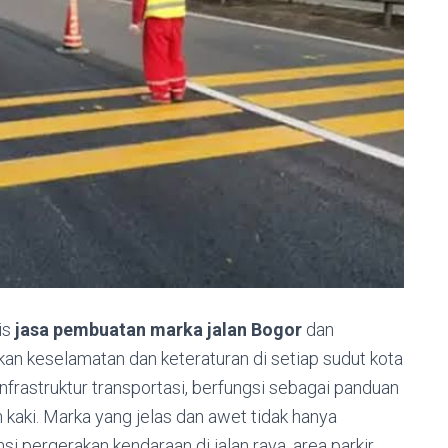
lis
jasa pembuatan marka jalan Bogor
dan
kan keselamatan dan keteraturan di setiap sudut kota
infrastruktur transportasi, berfungsi sebagai panduan
 kaki. Marka yang jelas dan awet tidak hanya
i pergerakan kendaraan di jalan raya, area parkir,