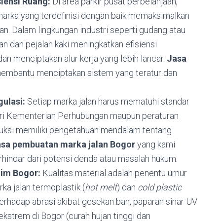
iensi Ruang:
Di area parkir pusat perbelanjaan,
marka yang terdefinisi dengan baik memaksimalkan
n. Dalam lingkungan industri seperti gudang atau
an dan pejalan kaki meningkatkan efisiensi
 dan menciptakan alur kerja yang lebih lancar.
Jasa
embantu menciptakan sistem yang teratur dan
ulasi:
Setiap marka jalan harus mematuhi standar
 dari Kementerian Perhubungan maupun peraturan
ruksi memiliki pengetahuan mendalam tentang
asa pembuatan marka jalan Bogor
yang kami
rhindar dari potensi denda atau masalah hukum.
lim Bogor:
Kualitas material adalah penentu umur
a jalan termoplastik (
hot melt
) dan
cold plastic
erhadap abrasi akibat gesekan ban, paparan sinar UV
ekstrem di Bogor (curah hujan tinggi dan