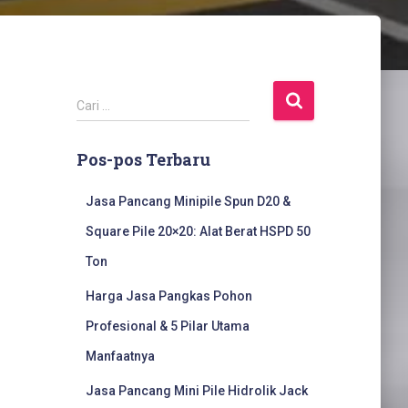
C
Cari …
a
r
Pos-pos Terbaru
i
u
n
Jasa Pancang Minipile Spun D20 &
t
Square Pile 20×20: Alat Berat HSPD 50
u
k
Ton
:
Harga Jasa Pangkas Pohon
Profesional & 5 Pilar Utama
Manfaatnya
Jasa Pancang Mini Pile Hidrolik Jack