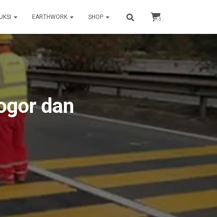
UKSI
EARTHWORK
SHOP
0
ogor dan