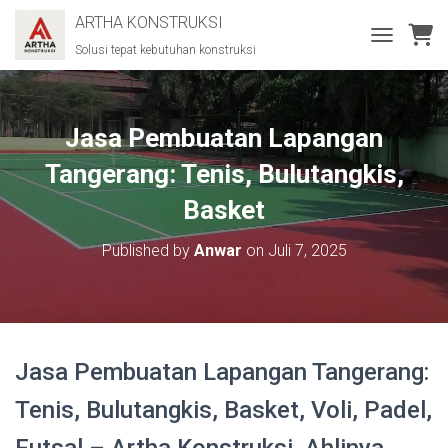
ARTHA KONSTRUKSI
Solusi tepat kebutuhan konstruksi
T
O
G
G
L
Jasa Pembuatan Lapangan
E
N
Tangerang: Tenis, Bulutangkis,
A
Basket
V
I
G
Published by
Anwar
on
Juli 7, 2025
A
T
I
O
N
Jasa Pembuatan Lapangan Tangerang:
Tenis, Bulutangkis, Basket, Voli, Padel,