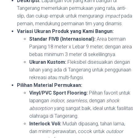
Deskripsi:
Lapangan voli yang kami bangun di
Tangerang memerlukan permukaan yang rata, anti-
slip, dan cukup empuk untuk mengurangi
impact
pada
pemain, mendukung permainan tim yang dinamis.
Variasi Ukuran Produk yang Kami Bangun:
Standar FIVB (Internasional):
Area bermain
Panjang 18 meter x Lebar 9 meter, dengan area
bebas minimum 3 meter di sekelilingnya.
Ukuran Kustom:
Fleksibel disesuaikan dengan
lahan yang ada di Tangerang untuk penggunaan
rekreasi atau multi-fungsi.
Pilihan Material Permukaan:
Vinyl/PVC Sport Flooring:
Pilihan favorit untuk
lapangan
indoor
,
seamless
, dengan
shock
absorption
yang sangat baik, ideal untuk fasilitas
olahraga di Tangerang.
Interlock Voli:
Mudah dipasang, tahan lama,
dan minim perawatan, cocok untuk
outdoor