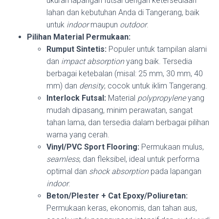
ukuran lapangan futsal dengan ketersediaan
lahan dan kebutuhan Anda di Tangerang, baik
untuk
indoor
maupun
outdoor
.
Pilihan Material Permukaan:
Rumput Sintetis:
Populer untuk tampilan alami
dan
impact absorption
yang baik. Tersedia
berbagai ketebalan (misal: 25 mm, 30 mm, 40
mm) dan
density
, cocok untuk iklim Tangerang.
Interlock Futsal:
Material
polypropylene
yang
mudah dipasang, minim perawatan, sangat
tahan lama, dan tersedia dalam berbagai pilihan
warna yang cerah.
Vinyl/PVC Sport Flooring:
Permukaan mulus,
seamless
, dan fleksibel, ideal untuk performa
optimal dan
shock absorption
pada lapangan
indoor
.
Beton/Plester + Cat Epoxy/Poliuretan:
Permukaan keras, ekonomis, dan tahan aus,