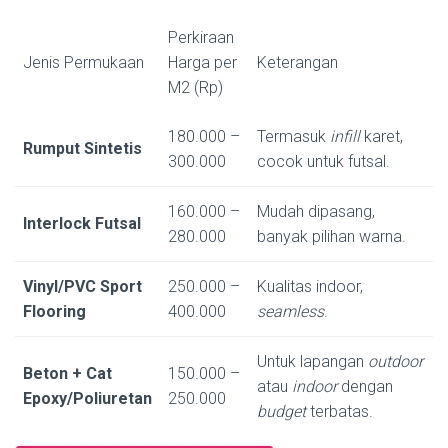
Perkiraan
Jenis Permukaan
Harga per
Keterangan
M2 (Rp)
180.000 –
Termasuk
infill
karet,
Rumput Sintetis
300.000
cocok untuk futsal.
160.000 –
Mudah dipasang,
Interlock Futsal
280.000
banyak pilihan warna.
Vinyl/PVC Sport
250.000 –
Kualitas indoor,
Flooring
400.000
seamless
.
Untuk lapangan
outdoor
Beton + Cat
150.000 –
atau
indoor
dengan
Epoxy/Poliuretan
250.000
budget
terbatas.