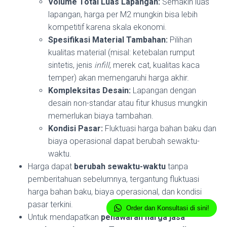
Volume Total Luas Lapangan:
Semakin luas
lapangan, harga per M2 mungkin bisa lebih
kompetitif karena skala ekonomi.
Spesifikasi Material Tambahan:
Pilihan
kualitas material (misal: ketebalan rumput
sintetis, jenis
infill
, merek cat, kualitas kaca
temper) akan memengaruhi harga akhir.
Kompleksitas Desain:
Lapangan dengan
desain non-standar atau fitur khusus mungkin
memerlukan biaya tambahan.
Kondisi Pasar:
Fluktuasi harga bahan baku dan
biaya operasional dapat berubah sewaktu-
waktu.
Harga dapat
berubah sewaktu-waktu
tanpa
pemberitahuan sebelumnya, tergantung fluktuasi
harga bahan baku, biaya operasional, dan kondisi
pasar terkini.
Order dan Konsultasi di sini!
Untuk mendapatkan
penawaran harga jasa