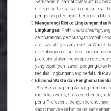
Kerusakan ini sangat mahal untuk diper
struktur serta keamanan operasional. T
pengganggu terangkat bersih dan lahan 
Mengurangi Risiko Lingkungan dan 
Lingkungan:
Praktik
land clearing
yang 
sembarangan, pembuangan limbah konstru
area sensitif (misalnya sekitar Waduk J
air. Hal ini juga dapat berujung pada d
profesional akan menerapkan prosedur 
yang tepat (pemisahan, pengangkutan k
regulasi lingkungan yang berlaku di Pur
Efisiensi Waktu dan Penghematan Bi
clearing
tanpa pengalaman, perencanaan 
memakan waktu, boros sumber daya, da
perlu. Profesional dengan perencanaan m
dapat menyelesaikan pekerjaan dengan 