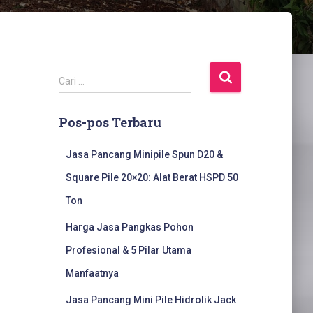
C
Cari …
a
r
Pos-pos Terbaru
i
u
n
Jasa Pancang Minipile Spun D20 &
t
Square Pile 20×20: Alat Berat HSPD 50
u
k
Ton
:
Harga Jasa Pangkas Pohon
Profesional & 5 Pilar Utama
Manfaatnya
Jasa Pancang Mini Pile Hidrolik Jack