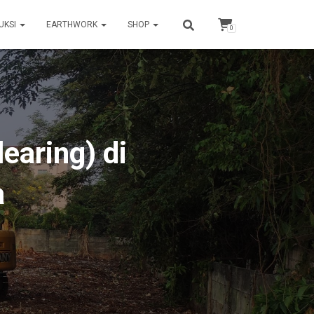
UKSI
EARTHWORK
SHOP
0
earing) di
a