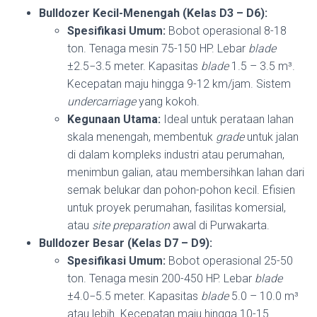
Bulldozer Kecil-Menengah (Kelas D3 – D6):
Spesifikasi Umum:
Bobot operasional 8-18
ton. Tenaga mesin 75-150 HP. Lebar
blade
±
2.5
−
3.5
meter. Kapasitas
blade
1.5 – 3.5 m³.
Kecepatan maju hingga 9-12 km/jam. Sistem
undercarriage
yang kokoh.
Kegunaan Utama:
Ideal untuk perataan lahan
skala menengah, membentuk
grade
untuk jalan
di dalam kompleks industri atau perumahan,
menimbun galian, atau membersihkan lahan dari
semak belukar dan pohon-pohon kecil. Efisien
untuk proyek perumahan, fasilitas komersial,
atau
site preparation
awal di Purwakarta.
Bulldozer Besar (Kelas D7 – D9):
Spesifikasi Umum:
Bobot operasional 25-50
ton. Tenaga mesin 200-450 HP. Lebar
blade
±
4.0
−
5.5
meter. Kapasitas
blade
5.0 – 10.0 m³
atau lebih. Kecepatan maju hingga 10-15