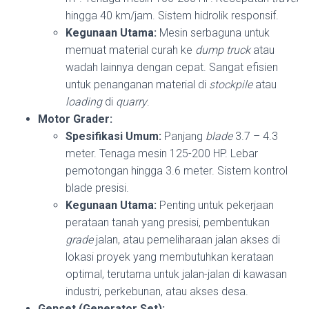
hingga 40 km/jam. Sistem hidrolik responsif.
Kegunaan Utama:
Mesin serbaguna untuk
memuat material curah ke
dump truck
atau
wadah lainnya dengan cepat. Sangat efisien
untuk penanganan material di
stockpile
atau
loading
di
quarry
.
Motor Grader:
Spesifikasi Umum:
Panjang
blade
3.7 – 4.3
meter. Tenaga mesin 125-200 HP. Lebar
pemotongan hingga 3.6 meter. Sistem kontrol
blade presisi.
Kegunaan Utama:
Penting untuk pekerjaan
perataan tanah yang presisi, pembentukan
grade
jalan, atau pemeliharaan jalan akses di
lokasi proyek yang membutuhkan kerataan
optimal, terutama untuk jalan-jalan di kawasan
industri, perkebunan, atau akses desa.
Genset (Generator Set):