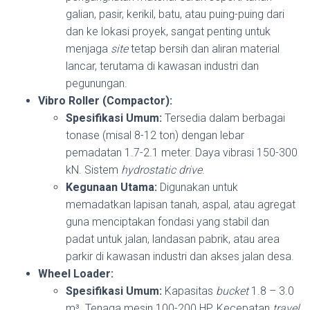
galian, pasir, kerikil, batu, atau puing-puing dari
dan ke lokasi proyek, sangat penting untuk
menjaga
site
tetap bersih dan aliran material
lancar, terutama di kawasan industri dan
pegunungan.
Vibro Roller (Compactor):
Spesifikasi Umum:
Tersedia dalam berbagai
tonase (misal 8-12 ton) dengan lebar
pemadatan 1.7-2.1 meter. Daya vibrasi 150-300
kN. Sistem
hydrostatic drive
.
Kegunaan Utama:
Digunakan untuk
memadatkan lapisan tanah, aspal, atau agregat
guna menciptakan fondasi yang stabil dan
padat untuk jalan, landasan pabrik, atau area
parkir di kawasan industri dan akses jalan desa.
Wheel Loader:
Spesifikasi Umum:
Kapasitas
bucket
1.8 – 3.0
m³. Tenaga mesin 100-200 HP. Kecepatan
travel