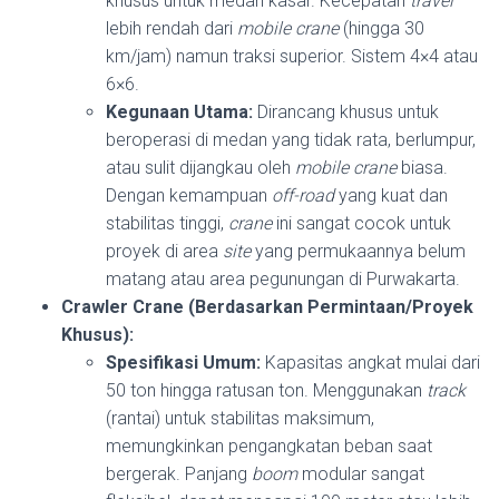
khusus untuk medan kasar. Kecepatan
travel
lebih rendah dari
mobile crane
(hingga 30
km/jam) namun traksi superior. Sistem 4×4 atau
6×6.
Kegunaan Utama:
Dirancang khusus untuk
beroperasi di medan yang tidak rata, berlumpur,
atau sulit dijangkau oleh
mobile crane
biasa.
Dengan kemampuan
off-road
yang kuat dan
stabilitas tinggi,
crane
ini sangat cocok untuk
proyek di area
site
yang permukaannya belum
matang atau area pegunungan di Purwakarta.
Crawler Crane (Berdasarkan Permintaan/Proyek
Khusus):
Spesifikasi Umum:
Kapasitas angkat mulai dari
50 ton hingga ratusan ton. Menggunakan
track
(rantai) untuk stabilitas maksimum,
memungkinkan pengangkatan beban saat
bergerak. Panjang
boom
modular sangat