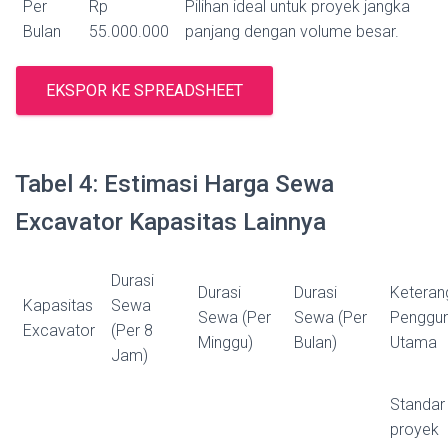
Per
Rp
Pilihan ideal untuk proyek jangka
Bulan
55.000.000
panjang dengan volume besar.
EKSPOR KE SPREADSHEET
Tabel 4: Estimasi Harga Sewa
Excavator Kapasitas Lainnya
Durasi
Durasi
Durasi
Keteran
Kapasitas
Sewa
Sewa (Per
Sewa (Per
Penggu
Excavator
(Per 8
Minggu)
Bulan)
Utama
Jam)
Standar
proyek