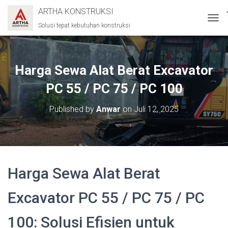
ARTHA KONSTRUKSI
Solusi tepat kebutuhan konstruksi
T
O
G
G
L
Harga Sewa Alat Berat Excavator
E
N
PC 55 / PC 75 / PC 100
A
V
Published by
Anwar
on
Juli 12, 2025
I
G
A
T
I
O
Harga Sewa Alat Berat
N
Excavator PC 55 / PC 75 / PC
100: Solusi Efisien untuk