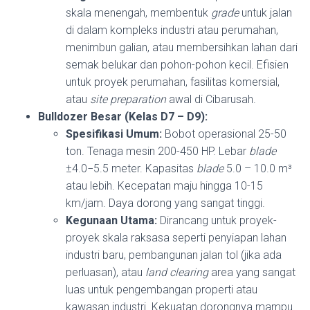
skala menengah, membentuk
grade
untuk jalan
di dalam kompleks industri atau perumahan,
menimbun galian, atau membersihkan lahan dari
semak belukar dan pohon-pohon kecil. Efisien
untuk proyek perumahan, fasilitas komersial,
atau
site preparation
awal di Cibarusah.
Bulldozer Besar (Kelas D7 – D9):
Spesifikasi Umum:
Bobot operasional 25-50
ton. Tenaga mesin 200-450 HP. Lebar
blade
±
4.0
−
5.5
meter. Kapasitas
blade
5.0 – 10.0 m³
atau lebih. Kecepatan maju hingga 10-15
km/jam. Daya dorong yang sangat tinggi.
Kegunaan Utama:
Dirancang untuk proyek-
proyek skala raksasa seperti penyiapan lahan
industri baru, pembangunan jalan tol (jika ada
perluasan), atau
land clearing
area yang sangat
luas untuk pengembangan properti atau
kawasan industri. Kekuatan dorongnya mampu