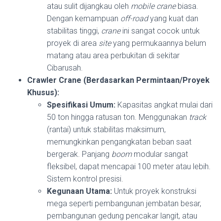
atau sulit dijangkau oleh
mobile crane
biasa.
Dengan kemampuan
off-road
yang kuat dan
stabilitas tinggi,
crane
ini sangat cocok untuk
proyek di area
site
yang permukaannya belum
matang atau area perbukitan di sekitar
Cibarusah.
Crawler Crane (Berdasarkan Permintaan/Proyek
Khusus):
Spesifikasi Umum:
Kapasitas angkat mulai dari
50 ton hingga ratusan ton. Menggunakan
track
(rantai) untuk stabilitas maksimum,
memungkinkan pengangkatan beban saat
bergerak. Panjang
boom
modular sangat
fleksibel, dapat mencapai 100 meter atau lebih.
Sistem kontrol presisi.
Kegunaan Utama:
Untuk proyek konstruksi
mega seperti pembangunan jembatan besar,
pembangunan gedung pencakar langit, atau