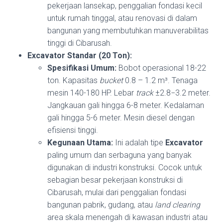
pekerjaan lansekap, penggalian fondasi kecil
untuk rumah tinggal, atau renovasi di dalam
bangunan yang membutuhkan manuverabilitas
tinggi di Cibarusah.
Excavator Standar (20 Ton):
Spesifikasi Umum:
Bobot operasional 18-22
ton. Kapasitas
bucket
0.8 – 1.2 m³. Tenaga
mesin 140-180 HP. Lebar
track
±
2.8
−
3.2
meter.
Jangkauan gali hingga 6-8 meter. Kedalaman
gali hingga 5-6 meter. Mesin diesel dengan
efisiensi tinggi.
Kegunaan Utama:
Ini adalah tipe
Excavator
paling umum dan serbaguna yang banyak
digunakan di industri konstruksi. Cocok untuk
sebagian besar pekerjaan konstruksi di
Cibarusah, mulai dari penggalian fondasi
bangunan pabrik, gudang, atau
land clearing
area skala menengah di kawasan industri atau