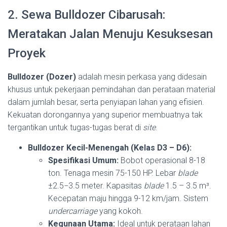
2. Sewa Bulldozer Cibarusah:
Meratakan Jalan Menuju Kesuksesan
Proyek
Bulldozer (Dozer)
adalah mesin perkasa yang didesain
khusus untuk pekerjaan pemindahan dan perataan material
dalam jumlah besar, serta penyiapan lahan yang efisien.
Kekuatan dorongannya yang superior membuatnya tak
tergantikan untuk tugas-tugas berat di
site
.
Bulldozer Kecil-Menengah (Kelas D3 – D6):
Spesifikasi Umum:
Bobot operasional 8-18
ton. Tenaga mesin 75-150 HP. Lebar
blade
±
2.5
−
3.5
meter. Kapasitas
blade
1.5 – 3.5 m³.
Kecepatan maju hingga 9-12 km/jam. Sistem
undercarriage
yang kokoh.
Kegunaan Utama:
Ideal untuk perataan lahan