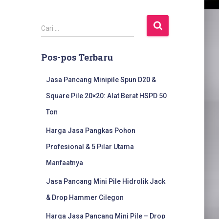
C
Cari …
a
r
Pos-pos Terbaru
i
u
n
Jasa Pancang Minipile Spun D20 &
t
Square Pile 20×20: Alat Berat HSPD 50
u
k
Ton
:
Harga Jasa Pangkas Pohon
Profesional & 5 Pilar Utama
Manfaatnya
Jasa Pancang Mini Pile Hidrolik Jack
& Drop Hammer Cilegon
Harga Jasa Pancang Mini Pile – Drop