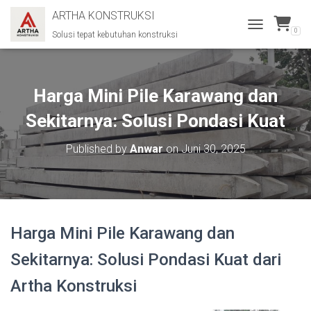
ARTHA KONSTRUKSI
0
Solusi tepat kebutuhan konstruksi
T
O
G
G
L
Harga Mini Pile Karawang dan
E
N
Sekitarnya: Solusi Pondasi Kuat
A
V
Published by
Anwar
on
Juni 30, 2025
I
G
A
T
I
O
Harga Mini Pile Karawang dan
N
Sekitarnya: Solusi Pondasi Kuat dari
Artha Konstruksi