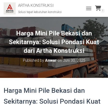
ARTHA KONSTRUKSI
0
Solusi tepat kebutuhan konstruksi
T
O
G
G
L
Harga Mini Pile Bekasi dan
E
N
Sekitarnya: Solusi Pondasi Kuat
A
dari Artha Konstruksi
V
I
G
Published by
Anwar
on
Juni 30, 2025
A
T
I
O
N
Harga Mini Pile Bekasi dan
Sekitarnya: Solusi Pondasi Kuat