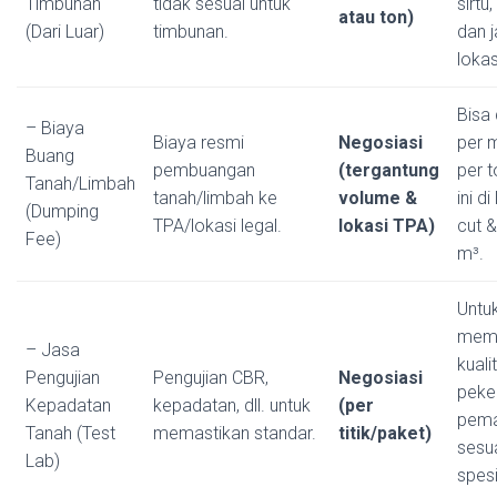
Timbunan
tidak sesuai untuk
sirtu,
atau ton)
(Dari Luar)
timbunan.
dan j
lokas
Bisa 
– Biaya
Biaya resmi
Negosiasi
per 
Buang
pembuangan
(tergantung
per t
Tanah/Limbah
tanah/limbah ke
volume &
ini di
(Dumping
TPA/lokasi legal.
lokasi TPA)
cut & 
Fee)
m³.
Untu
mema
– Jasa
kuali
Pengujian
Pengujian CBR,
Negosiasi
peke
Kepadatan
kepadatan, dll. untuk
(per
pema
Tanah (Test
memastikan standar.
titik/paket)
sesu
Lab)
spesi