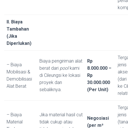
pena
komp
II. Biaya
Tambahan
(Jika
Diperlukan)
Terg
Biaya pengiriman alat
Rp
– Biaya
jenis
berat dari
pool
kami
8.000.000 –
Mobilisasi &
akses
di Cileungsi ke lokasi
Rp
Demobilisasi
(dari
proyek dan
30.000.000
Alat Berat
ke C
sebaliknya.
(Per Unit)
relati
Terg
– Biaya
Jika material hasil cut
jenis
Negosiasi
Material
tidak cukup atau
(tana
(per m³