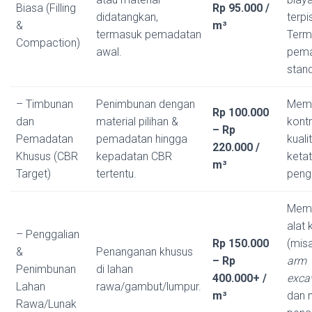
Biasa (Filling
Rp 95.000 /
didatangkan,
terpi
&
m³
termasuk pemadatan
Term
Compaction)
awal.
pema
stand
– Timbunan
Penimbunan dengan
Meme
Rp 100.000
dan
material pilihan &
kontr
– Rp
Pemadatan
pemadatan hingga
kuali
220.000 /
Khusus (CBR
kepadatan CBR
ketat
m³
Target)
tertentu.
pengu
Memb
alat 
– Penggalian
Rp 150.000
(misa
&
Penanganan khusus
– Rp
arm
Penimbunan
di lahan
400.000+ /
exca
Lahan
rawa/gambut/lumpur.
m³
dan 
Rawa/Lunak