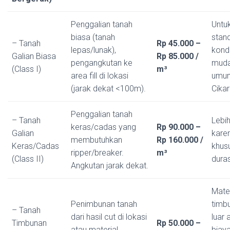
Penggalian tanah
Untu
biasa (tanah
stand
– Tanah
Rp 45.000 –
lepas/lunak),
kondi
Galian Biasa
Rp 85.000 /
pengangkutan ke
mudah
(Class I)
m³
area fill di lokasi
umum
(jarak dekat <100m).
Cika
Penggalian tanah
– Tanah
Lebih
keras/cadas yang
Rp 90.000 –
Galian
karen
membutuhkan
Rp 160.000 /
Keras/Cadas
khus
ripper/breaker.
m³
(Class II)
duras
Angkutan jarak dekat.
Mater
Penimbunan tanah
timb
– Tanah
dari hasil cut di lokasi
luar
Timbunan
Rp 50.000 –
atau material
biaya