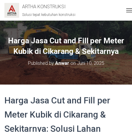
ARTHA KONSTRUKSI
Solusi tepat kebutuhan konstruksi
T
O
G
G
L
Harga Jasa Cut and Fill per Meter
E
N
Kubik di Cikarang & Sekitarnya
A
V
Published by
Anwar
on
Juni 10, 2025
I
G
A
T
I
O
Harga Jasa Cut and Fill per
N
Meter Kubik di Cikarang &
Sekitarnya: Solusi Lahan