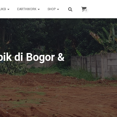
UKSI
EARTHWORK
SHOP
0
bik di Bogor &