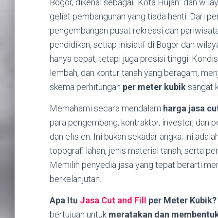
Bogor, dikenal sebagai “Kota Hujan” dan wil
geliat pembangunan yang tiada henti. Dari 
pengembangan pusat rekreasi dan pariwisata,
pendidikan, setiap inisiatif di Bogor dan wil
hanya cepat, tetapi juga presisi tinggi. Kondi
lembah, dan kontur tanah yang beragam, men
skema perhitungan
per meter kubik
sangat k
Memahami secara mendalam
harga jasa cut
para pengembang, kontraktor, investor, dan p
dan efisien. Ini bukan sekadar angka; ini adal
topografi lahan, jenis material tanah, serta 
Memilih penyedia jasa yang tepat berarti me
berkelanjutan.
Apa Itu
Jasa Cut and Fill
per Meter Kubik?
bertujuan untuk
meratakan dan membentuk 