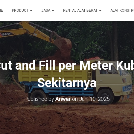
ME
PRODUCT
JASA
RENTAL ALAT BERAT
ALAT KONSTR
t and Fill per Meter Ku
Sekitarnya
Published by
Anwar
on
Juni 10, 2025