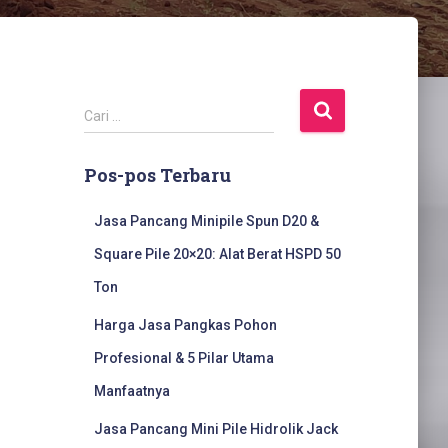
C
Cari …
a
r
Pos-pos Terbaru
i
u
n
Jasa Pancang Minipile Spun D20 &
t
Square Pile 20×20: Alat Berat HSPD 50
u
k
Ton
:
Harga Jasa Pangkas Pohon
Profesional & 5 Pilar Utama
Manfaatnya
Jasa Pancang Mini Pile Hidrolik Jack