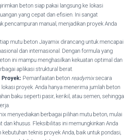
rimkan beton siap pakai langsung ke lokasi
ngan yang cepat dan efisien.
Ini sangat
tuk pencampuran manual,
menjadikan proyek Anda
tiap mutu beton Jayamix dirancang untuk mencapai
asional dan internasional.
Dengan formula yang
eton ini mampu menghasilkan kekuatan optimal dan
agai aplikasi struktural berat.
 Proyek:
Pemanfaatan beton
readymix
secara
 lokasi proyek.
Anda hanya menerima jumlah beton
han baku seperti pasir,
kerikil,
atau semen,
sehingga
rja.
ix menyediakan berbagai pilihan mutu beton,
mulai
at dan khusus.
Fleksibilitas ini memungkinkan Anda
 kebutuhan teknis proyek Anda,
baik untuk pondasi,