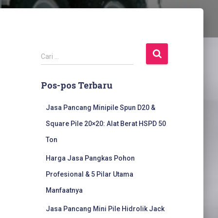
C
Cari …
a
r
Pos-pos Terbaru
i
u
n
Jasa Pancang Minipile Spun D20 &
t
Square Pile 20×20: Alat Berat HSPD 50
u
k
Ton
:
Harga Jasa Pangkas Pohon
Profesional & 5 Pilar Utama
Manfaatnya
Jasa Pancang Mini Pile Hidrolik Jack