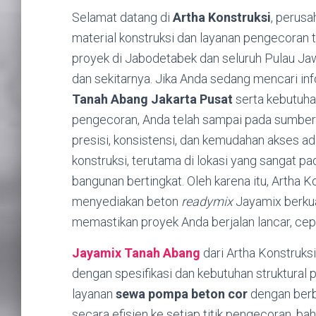
Selamat datang di
Artha Konstruksi
,
perusah
material konstruksi dan layanan pengecoran te
proyek di Jabodetabek dan seluruh Pulau Ja
dan sekitarnya.
Jika Anda sedang mencari in
Tanah Abang Jakarta Pusat
serta kebutuh
pengecoran,
Anda telah sampai pada sumber 
presisi,
konsistensi,
dan kemudahan akses adal
konstruksi,
terutama di lokasi yang sangat pad
bangunan bertingkat.
Oleh karena itu,
Artha Ko
menyediakan beton
readymix
Jayamix berkua
memastikan proyek Anda berjalan lancar,
cep
Jayamix Tanah Abang
dari Artha Konstruks
dengan spesifikasi dan kebutuhan struktural 
layanan
sewa pompa beton cor
dengan berba
secara efisien ke setiap titik pengecoran,
bah