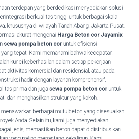
aan terdepan yang berdedikasi menyediakan solusi
rintegrasi berkualitas tinggi untuk berbagai skala
wa,
khususnya di wilayah Tanah Abang,
Jakarta Pusat,
formasi akurat mengenai
Harga Beton cor Jayamix
an
sewa pompa beton cor
untuk efisiensi
yang tepat.
Kami memahami bahwa kecepatan,
ah kunci keberhasilan dalam setiap pekerjaan
at aktivitas komersial dan residensial,
atau pada
nstruksi hadir dengan layanan komprehensif,
litas prima dan juga
sewa pompa beton cor
untuk
at,
dan menghasilkan struktur yang kokoh.
i menawarkan berbagai mutu beton yang disesuaikan
proyek Anda.
Selain itu,
kami juga menyediakan
gai jenis,
memastikan beton dapat didistribusikan
kan yang paling menantang sekalipun.
Kami