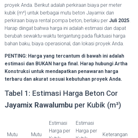
proyek Anda. Berikut adalah perkiraan biaya per meter
kubik (m³) untuk berbagai mutu beton Jayamix dan
perkiraan biaya rental pompa beton, berlaku per
Juli 2025
.
Harap diingat bahwa harga ini adalah estimasi dan dapat
berubah sewaktu-waktu tergantung pada fluktuasi harga
bahan baku, biaya operasional, dan lokasi proyek Anda.
PENTING: Harga yang tercantum di bawah ini adalah
estimasi dan BUKAN harga final. Harap hubungi Artha
Konstruksi untuk mendapatkan penawaran harga
terbaru dan akurat sesuai kebutuhan proyek Anda.
Tabel 1: Estimasi Harga Beton Cor
Jayamix Rawalumbu
per Kubik (m³)
Estimasi
Estimasi
Harga per
Harga per
Mutu
Mutu
Keterangan