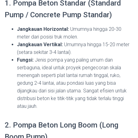
1. Pompa Beton Standar (Standard
Pump / Concrete Pump Standar)
Jangkauan Horizontal:
Umumnya hingga 20-30
meter dari posisi truk molen.
Jangkauan Vertikal:
Umumnya hingga 15-20 meter
(setara sekitar 3-4 lantai).
Fungsi:
Jenis pompa yang paling umum dan
serbaguna, ideal untuk proyek pengecoran skala
menengah seperti plat lantai rumah tinggal, ruko,
gedung 2-4 lantai, atau pondasi luas yang bisa
dijangkau dari sisi jalan utama. Sangat efisien untuk
distribusi beton ke titik-titik yang tidak terlalu tinggi
atau jauh.
2. Pompa Beton Long Boom (Long
Boom Pump)