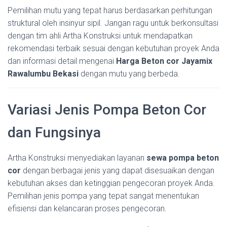
Pemilihan mutu yang tepat harus berdasarkan perhitungan
struktural oleh insinyur sipil. Jangan ragu untuk berkonsultasi
dengan tim ahli Artha Konstruksi untuk mendapatkan
rekomendasi terbaik sesuai dengan kebutuhan proyek Anda
dan informasi detail mengenai
Harga Beton cor Jayamix
Rawalumbu Bekasi
dengan mutu yang berbeda.
Variasi Jenis Pompa Beton Cor
dan Fungsinya
Artha Konstruksi menyediakan layanan
sewa pompa beton
cor
dengan berbagai jenis yang dapat disesuaikan dengan
kebutuhan akses dan ketinggian pengecoran proyek Anda.
Pemilihan jenis pompa yang tepat sangat menentukan
efisiensi dan kelancaran proses pengecoran.