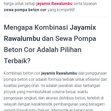
harga untuk setiap
jayamix Rawalumbu
serta layanan
sewa pompa beton cor
yang kompetitif.
Mengapa Kombinasi
Jayamix
Rawalumbu
dan Sewa Pompa
Beton Cor Adalah Pilihan
Terbaik?
Kombinasi beton cor
jayamix Rawalumbu
dan penggunaan
pompa beton cor adalah formula terbaik untuk efisiensi dan
kualitas pengecoran. Ini adalah jawaban atas tantangan
proyek yang membutuhkan volume besar, waktu
pengerjaan singkat, dan akurasi distribusi beton, terlebih di
wilayah dengan karakteristik pembangunan yang beragam
seperti Rawalumbu Bekasi. Memastikan kelancaran