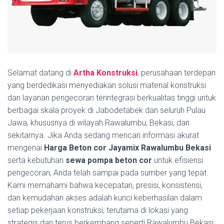
Selamat datang di
Artha Konstruksi
, perusahaan terdepan
yang berdedikasi menyediakan solusi material konstruksi
dan layanan pengecoran terintegrasi berkualitas tinggi untuk
berbagai skala proyek di Jabodetabek dan seluruh Pulau
Jawa, khususnya di wilayah Rawalumbu, Bekasi, dan
sekitarnya. Jika Anda sedang mencari informasi akurat
mengenai
Harga Beton cor Jayamix Rawalumbu Bekasi
serta kebutuhan
sewa pompa beton cor
untuk efisiensi
pengecoran, Anda telah sampai pada sumber yang tepat.
Kami memahami bahwa kecepatan, presisi, konsistensi,
dan kemudahan akses adalah kunci keberhasilan dalam
setiap pekerjaan konstruksi, terutama di lokasi yang
strategis dan terus berkembang seperti Rawalumbu Bekasi.