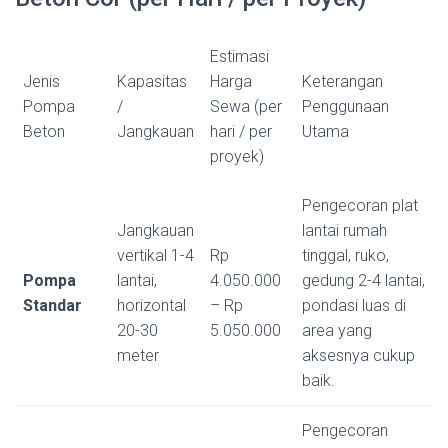
Estimasi
Jenis
Kapasitas
Harga
Keterangan
Pompa
/
Sewa (per
Penggunaan
Beton
Jangkauan
hari / per
Utama
proyek)
Pengecoran plat
Jangkauan
lantai rumah
vertikal 1-4
Rp
tinggal, ruko,
Pompa
lantai,
4.050.000
gedung 2-4 lantai,
Standar
horizontal
– Rp
pondasi luas di
20-30
5.050.000
area yang
meter
aksesnya cukup
baik.
Pengecoran