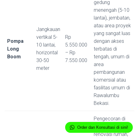
gedung
menengah (5-10
lantai), jembatan,
atau area proyek
Jangkauan
yang sangat luas
vertikal 5-
Rp
Pompa
dengan akses
10 lantai,
5.550.000
Long
terbatas di
horizontal
– Rp
Boom
tengah, umum di
30-50
7.550.000
area
meter
pembangunan
komersial atau
fasilitas umum di
Rawalumbu
Bekasi.
Pengecoran di
gang sempit,
Order dan Konsultasi di sini!
renovasi rumah,