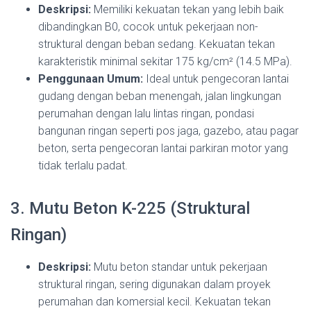
Deskripsi:
Memiliki kekuatan tekan yang lebih baik
dibandingkan B0, cocok untuk pekerjaan non-
struktural dengan beban sedang. Kekuatan tekan
karakteristik minimal sekitar 175 kg/cm² (14.5 MPa).
Penggunaan Umum:
Ideal untuk pengecoran lantai
gudang dengan beban menengah, jalan lingkungan
perumahan dengan lalu lintas ringan, pondasi
bangunan ringan seperti pos jaga, gazebo, atau pagar
beton, serta pengecoran lantai parkiran motor yang
tidak terlalu padat.
3. Mutu Beton K-225 (Struktural
Ringan)
Deskripsi:
Mutu beton standar untuk pekerjaan
struktural ringan, sering digunakan dalam proyek
perumahan dan komersial kecil. Kekuatan tekan