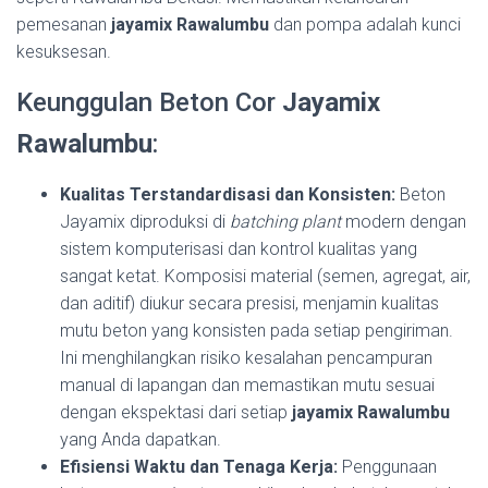
pemesanan
jayamix Rawalumbu
dan pompa adalah kunci
kesuksesan.
Keunggulan Beton Cor
Jayamix
Rawalumbu
:
Kualitas Terstandardisasi dan Konsisten:
Beton
Jayamix diproduksi di
batching plant
modern dengan
sistem komputerisasi dan kontrol kualitas yang
sangat ketat. Komposisi material (semen, agregat, air,
dan aditif) diukur secara presisi, menjamin kualitas
mutu beton yang konsisten pada setiap pengiriman.
Ini menghilangkan risiko kesalahan pencampuran
manual di lapangan dan memastikan mutu sesuai
dengan ekspektasi dari setiap
jayamix Rawalumbu
yang Anda dapatkan.
Efisiensi Waktu dan Tenaga Kerja:
Penggunaan