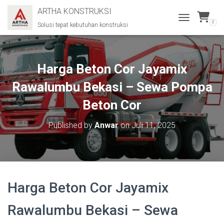
ARTHA KONSTRUKSI
0
Solusi tepat kebutuhan konstruksi
T
O
G
G
L
Harga Beton Cor Jayamix
E
N
Rawalumbu Bekasi – Sewa Pompa
A
Beton Cor
V
I
G
Published by
Anwar
on
Juli 11, 2025
A
T
I
O
N
Harga Beton Cor Jayamix
Rawalumbu Bekasi – Sewa