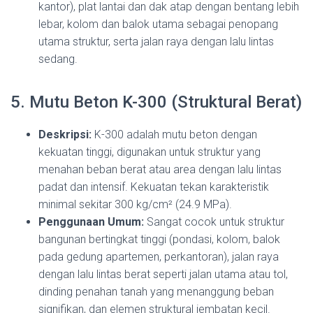
kantor), plat lantai dan dak atap dengan bentang lebih
lebar, kolom dan balok utama sebagai penopang
utama struktur, serta jalan raya dengan lalu lintas
sedang.
5. Mutu Beton K-300 (Struktural Berat)
Deskripsi:
K-300 adalah mutu beton dengan
kekuatan tinggi, digunakan untuk struktur yang
menahan beban berat atau area dengan lalu lintas
padat dan intensif. Kekuatan tekan karakteristik
minimal sekitar 300 kg/cm² (24.9 MPa).
Penggunaan Umum:
Sangat cocok untuk struktur
bangunan bertingkat tinggi (pondasi, kolom, balok
pada gedung apartemen, perkantoran), jalan raya
dengan lalu lintas berat seperti jalan utama atau tol,
dinding penahan tanah yang menanggung beban
signifikan, dan elemen struktural jembatan kecil.