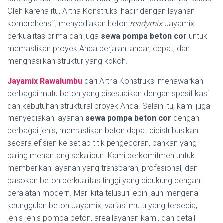
Oleh karena itu, Artha Konstruksi hadir dengan layanan
komprehensif, menyediakan beton
readymix
Jayamix
berkualitas prima dan juga
sewa pompa beton cor
untuk
memastikan proyek Anda berjalan lancar, cepat, dan
menghasilkan struktur yang kokoh.
Jayamix Rawalumbu
dari Artha Konstruksi menawarkan
berbagai mutu beton yang disesuaikan dengan spesifikasi
dan kebutuhan struktural proyek Anda. Selain itu, kami juga
menyediakan layanan
sewa pompa beton cor
dengan
berbagai jenis, memastikan beton dapat didistribusikan
secara efisien ke setiap titik pengecoran, bahkan yang
paling menantang sekalipun. Kami berkomitmen untuk
memberikan layanan yang transparan, profesional, dan
pasokan beton berkualitas tinggi yang didukung dengan
peralatan modern. Mari kita telusuri lebih jauh mengenai
keunggulan beton Jayamix, variasi mutu yang tersedia,
jenis-jenis pompa beton, area layanan kami, dan detail