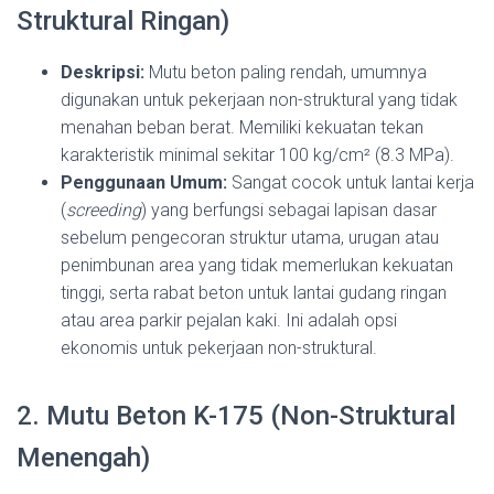
Struktural Ringan)
Deskripsi:
Mutu beton paling rendah, umumnya
digunakan untuk pekerjaan non-struktural yang tidak
menahan beban berat. Memiliki kekuatan tekan
karakteristik minimal sekitar 100 kg/cm² (8.3 MPa).
Penggunaan Umum:
Sangat cocok untuk lantai kerja
(
screeding
) yang berfungsi sebagai lapisan dasar
sebelum pengecoran struktur utama, urugan atau
penimbunan area yang tidak memerlukan kekuatan
tinggi, serta rabat beton untuk lantai gudang ringan
atau area parkir pejalan kaki. Ini adalah opsi
ekonomis untuk pekerjaan non-struktural.
2. Mutu Beton K-175 (Non-Struktural
Menengah)