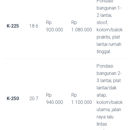
Pondasi
bangunan 1-
2 lantai,
Rp
Rp
sloof,
K-225
18.6
920.000
1.080.000
kolom/balok
praktis, plat
lantai rumah
tinggal.
Pondasi
bangunan 2-
3 lantai, plat
lantai/dak
Rp
Rp
atap,
K-250
20.7
940.000
1.100.000
kolom/balok
utama, jalan
raya lalu
lintas