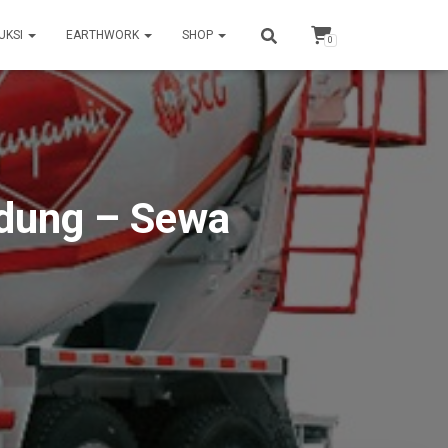
UKSI
EARTHWORK
SHOP
0
dung – Sewa