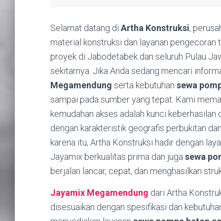
Selamat datang di
Artha Konstruksi
, perus
material konstruksi dan layanan pengecoran te
proyek di Jabodetabek dan seluruh Pulau Ja
sekitarnya. Jika Anda sedang mencari infor
Megamendung
serta kebutuhan
sewa pomp
sampai pada sumber yang tepat. Kami memaha
kemudahan akses adalah kunci keberhasilan da
dengan karakteristik geografis perbukitan d
karena itu, Artha Konstruksi hadir dengan l
Jayamix berkualitas prima dan juga
sewa po
berjalan lancar, cepat, dan menghasilkan stru
Jayamix Megamendung
dari Artha Konstr
disesuaikan dengan spesifikasi dan kebutuhan 