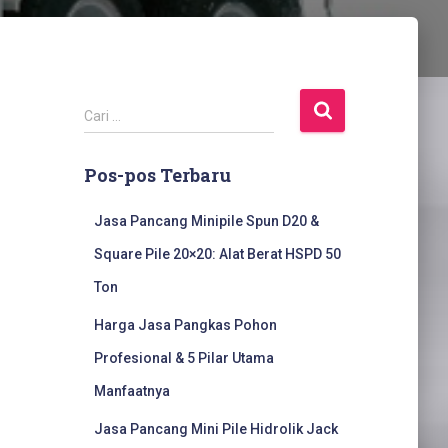
C
Cari …
a
r
Pos-pos Terbaru
i
u
n
Jasa Pancang Minipile Spun D20 &
t
Square Pile 20×20: Alat Berat HSPD 50
u
k
Ton
:
Harga Jasa Pangkas Pohon
Profesional & 5 Pilar Utama
Manfaatnya
Jasa Pancang Mini Pile Hidrolik Jack