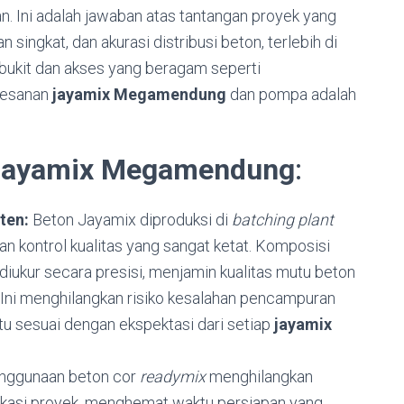
an. Ini adalah jawaban atas tantangan proyek yang
ingkat, dan akurasi distribusi beton, terlebih di
rbukit dan akses yang beragam seperti
mesanan
jayamix Megamendung
dan pompa adalah
Jayamix Megamendung
:
ten:
Beton Jayamix diproduksi di
batching plant
 kontrol kualitas yang sangat ketat. Komposisi
) diukur secara presisi, menjamin kualitas mutu beton
 Ini menghilangkan risiko kesalahan pencampuran
u sesuai dengan ekspektasi dari setiap
jayamix
ggunaan beton cor
readymix
menghilangkan
okasi proyek, menghemat waktu persiapan yang