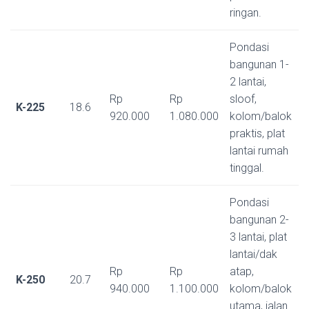
ringan.
Pondasi
bangunan 1-
2 lantai,
Rp
Rp
sloof,
K-225
18.6
920.000
1.080.000
kolom/balok
praktis, plat
lantai rumah
tinggal.
Pondasi
bangunan 2-
3 lantai, plat
lantai/dak
Rp
Rp
atap,
K-250
20.7
940.000
1.100.000
kolom/balok
utama, jalan