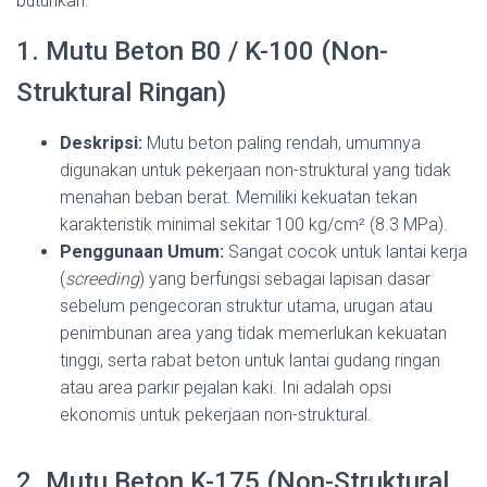
butuhkan.
1. Mutu Beton B0 / K-100 (Non-
Struktural Ringan)
Deskripsi:
Mutu beton paling rendah, umumnya
digunakan untuk pekerjaan non-struktural yang tidak
menahan beban berat. Memiliki kekuatan tekan
karakteristik minimal sekitar 100 kg/cm² (8.3 MPa).
Penggunaan Umum:
Sangat cocok untuk lantai kerja
(
screeding
) yang berfungsi sebagai lapisan dasar
sebelum pengecoran struktur utama, urugan atau
penimbunan area yang tidak memerlukan kekuatan
tinggi, serta rabat beton untuk lantai gudang ringan
atau area parkir pejalan kaki. Ini adalah opsi
ekonomis untuk pekerjaan non-struktural.
2. Mutu Beton K-175 (Non-Struktural