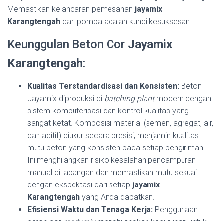
Memastikan kelancaran pemesanan
jayamix
Karangtengah
dan pompa adalah kunci kesuksesan.
Keunggulan Beton Cor
Jayamix
Karangtengah
:
Kualitas Terstandardisasi dan Konsisten:
Beton
Jayamix diproduksi di
batching plant
modern dengan
sistem komputerisasi dan kontrol kualitas yang
sangat ketat. Komposisi material (semen, agregat, air,
dan aditif) diukur secara presisi, menjamin kualitas
mutu beton yang konsisten pada setiap pengiriman.
Ini menghilangkan risiko kesalahan pencampuran
manual di lapangan dan memastikan mutu sesuai
dengan ekspektasi dari setiap
jayamix
Karangtengah
yang Anda dapatkan.
Efisiensi Waktu dan Tenaga Kerja:
Penggunaan