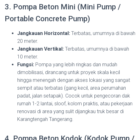
3. Pompa Beton Mini (Mini Pump /
Portable Concrete Pump)
Jangkauan Horizontal:
Terbatas, umumnya di bawah
20 meter.
Jangkauan Vertikal:
Terbatas, umumnya di bawah
10 meter.
Fungsi:
Pompa yang lebih ringkas dan mudah
dimobilisasi, dirancang untuk proyek skala kecil
hingga menengah dengan akses lokasi yang sangat
sempit atau terbatas (gang kecil, area perumahan
padat, jalan setapak). Cocok untuk pengecoran dak
rumah 1-2 lantai, sloof, kolom praktis, atau pekerjaan
renovasi di area yang sulit dijangkau truk besar di
Karangtengah Tangerang.
4. Pompa Beton Kodok (Kodok Pump /