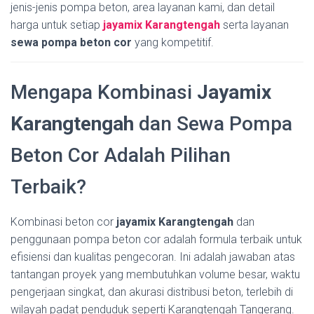
jenis-jenis pompa beton, area layanan kami, dan detail
harga untuk setiap
jayamix Karangtengah
serta layanan
sewa pompa beton cor
yang kompetitif.
Mengapa Kombinasi
Jayamix
Karangtengah
dan Sewa Pompa
Beton Cor Adalah Pilihan
Terbaik?
Kombinasi beton cor
jayamix Karangtengah
dan
penggunaan pompa beton cor adalah formula terbaik untuk
efisiensi dan kualitas pengecoran. Ini adalah jawaban atas
tantangan proyek yang membutuhkan volume besar, waktu
pengerjaan singkat, dan akurasi distribusi beton, terlebih di
wilayah padat penduduk seperti Karangtengah Tangerang.