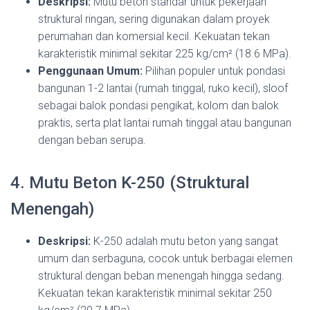
Deskripsi:
Mutu beton standar untuk pekerjaan
struktural ringan, sering digunakan dalam proyek
perumahan dan komersial kecil. Kekuatan tekan
karakteristik minimal sekitar 225 kg/cm² (18.6 MPa).
Penggunaan Umum:
Pilihan populer untuk pondasi
bangunan 1-2 lantai (rumah tinggal, ruko kecil), sloof
sebagai balok pondasi pengikat, kolom dan balok
praktis, serta plat lantai rumah tinggal atau bangunan
dengan beban serupa.
4. Mutu Beton K-250 (Struktural
Menengah)
Deskripsi:
K-250 adalah mutu beton yang sangat
umum dan serbaguna, cocok untuk berbagai elemen
struktural dengan beban menengah hingga sedang.
Kekuatan tekan karakteristik minimal sekitar 250