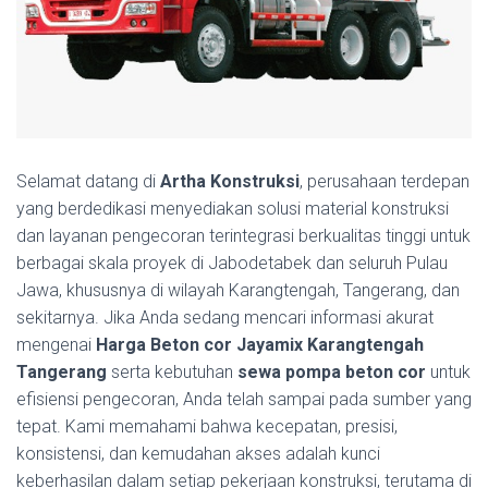
Selamat datang di
Artha Konstruksi
, perusahaan terdepan
yang berdedikasi menyediakan solusi material konstruksi
dan layanan pengecoran terintegrasi berkualitas tinggi untuk
berbagai skala proyek di Jabodetabek dan seluruh Pulau
Jawa, khususnya di wilayah Karangtengah, Tangerang, dan
sekitarnya. Jika Anda sedang mencari informasi akurat
mengenai
Harga Beton cor Jayamix Karangtengah
Tangerang
serta kebutuhan
sewa pompa beton cor
untuk
efisiensi pengecoran, Anda telah sampai pada sumber yang
tepat. Kami memahami bahwa kecepatan, presisi,
konsistensi, dan kemudahan akses adalah kunci
keberhasilan dalam setiap pekerjaan konstruksi, terutama di