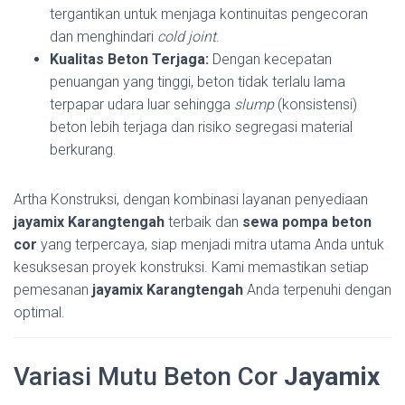
tergantikan untuk menjaga kontinuitas pengecoran
dan menghindari
cold joint
.
Kualitas Beton Terjaga:
Dengan kecepatan
penuangan yang tinggi, beton tidak terlalu lama
terpapar udara luar sehingga
slump
(konsistensi)
beton lebih terjaga dan risiko segregasi material
berkurang.
Artha Konstruksi, dengan kombinasi layanan penyediaan
jayamix Karangtengah
terbaik dan
sewa pompa beton
cor
yang terpercaya, siap menjadi mitra utama Anda untuk
kesuksesan proyek konstruksi. Kami memastikan setiap
pemesanan
jayamix Karangtengah
Anda terpenuhi dengan
optimal.
Variasi Mutu Beton Cor
Jayamix