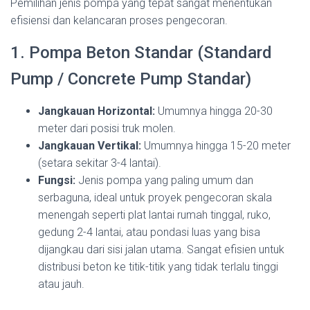
Pemilihan jenis pompa yang tepat sangat menentukan
efisiensi dan kelancaran proses pengecoran.
1. Pompa Beton Standar (Standard
Pump / Concrete Pump Standar)
Jangkauan Horizontal:
Umumnya hingga 20-30
meter dari posisi truk molen.
Jangkauan Vertikal:
Umumnya hingga 15-20 meter
(setara sekitar 3-4 lantai).
Fungsi:
Jenis pompa yang paling umum dan
serbaguna, ideal untuk proyek pengecoran skala
menengah seperti plat lantai rumah tinggal, ruko,
gedung 2-4 lantai, atau pondasi luas yang bisa
dijangkau dari sisi jalan utama. Sangat efisien untuk
distribusi beton ke titik-titik yang tidak terlalu tinggi
atau jauh.