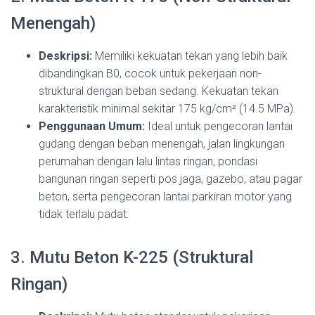
Menengah)
Deskripsi:
Memiliki kekuatan tekan yang lebih baik
dibandingkan B0, cocok untuk pekerjaan non-
struktural dengan beban sedang. Kekuatan tekan
karakteristik minimal sekitar 175 kg/cm² (14.5 MPa).
Penggunaan Umum:
Ideal untuk pengecoran lantai
gudang dengan beban menengah, jalan lingkungan
perumahan dengan lalu lintas ringan, pondasi
bangunan ringan seperti pos jaga, gazebo, atau pagar
beton, serta pengecoran lantai parkiran motor yang
tidak terlalu padat.
3. Mutu Beton K-225 (Struktural
Ringan)