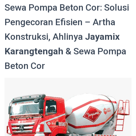
Sewa Pompa Beton Cor: Solusi
Pengecoran Efisien – Artha
Konstruksi, Ahlinya
Jayamix
Karangtengah
& Sewa Pompa
Beton Cor