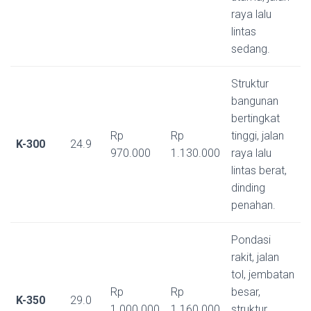
raya lalu
lintas
sedang.
Struktur
bangunan
bertingkat
Rp
Rp
tinggi, jalan
K-300
24.9
970.000
1.130.000
raya lalu
lintas berat,
dinding
penahan.
Pondasi
rakit, jalan
tol, jembatan
Rp
Rp
besar,
K-350
29.0
1.000.000
1.160.000
struktur