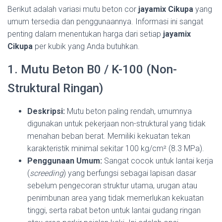
Berikut adalah variasi mutu beton cor
jayamix Cikupa
yang
umum tersedia dan penggunaannya. Informasi ini sangat
penting dalam menentukan harga dari setiap
jayamix
Cikupa
per kubik yang Anda butuhkan.
1. Mutu Beton B0 / K-100 (Non-
Struktural Ringan)
Deskripsi:
Mutu beton paling rendah, umumnya
digunakan untuk pekerjaan non-struktural yang tidak
menahan beban berat. Memiliki kekuatan tekan
karakteristik minimal sekitar 100 kg/cm² (8.3 MPa).
Penggunaan Umum:
Sangat cocok untuk lantai kerja
(
screeding
) yang berfungsi sebagai lapisan dasar
sebelum pengecoran struktur utama, urugan atau
penimbunan area yang tidak memerlukan kekuatan
tinggi, serta rabat beton untuk lantai gudang ringan