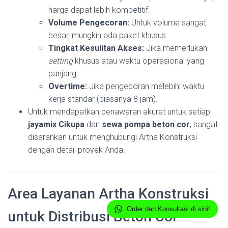
harga dapat lebih kompetitif.
Volume Pengecoran:
Untuk volume sangat
besar, mungkin ada paket khusus.
Tingkat Kesulitan Akses:
Jika memerlukan
setting
khusus atau waktu operasional yang
panjang.
Overtime:
Jika pengecoran melebihi waktu
kerja standar (biasanya 8 jam).
Untuk mendapatkan penawaran akurat untuk setiap
jayamix Cikupa
dan
sewa pompa beton cor
, sangat
disarankan untuk menghubungi Artha Konstruksi
dengan detail proyek Anda.
Area Layanan Artha Konstruksi
Order dan Konsultasi di sini!
untuk Distribusi Beton Cor