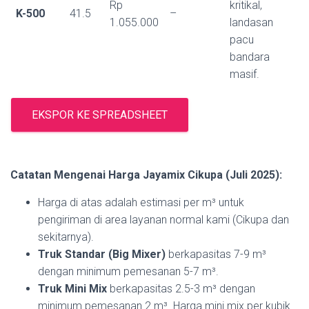
Rp
kritikal,
K-500
41.5
–
1.055.000
landasan
pacu
bandara
masif.
EKSPOR KE SPREADSHEET
Catatan Mengenai Harga Jayamix Cikupa (Juli 2025):
Harga di atas adalah estimasi per m³ untuk
pengiriman di area layanan normal kami (Cikupa dan
sekitarnya).
Truk Standar (Big Mixer)
berkapasitas 7-9 m³
dengan minimum pemesanan 5-7 m³.
Truk Mini Mix
berkapasitas 2.5-3 m³ dengan
minimum pemesanan 2 m³. Harga mini mix per kubik