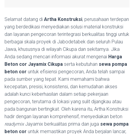
Selamat datang di
Artha Konstruksi
, perusahaan terdepan
yang berdedikasi menyediakan solusi material konstruksi
dan layanan pengecoran terintegrasi berkualitas tinggi untuk
berbagai skala proyek di Jabodetabek dan seluruh Pulau
Jawa, khususnya di wilayah Cikupa dan sekitarnya. Jika
Anda sedang mencari informasi akurat mengenai
Harga
Beton cor Jayamix Cikupa
serta kebutuhan
sewa pompa
beton cor
untuk efisiensi pengecoran, Anda telah sampai
pada sumber yang tepat. Kami memahami bahwa
kecepatan, presisi, konsistensi, dan kemudahan akses
adalah kunci keberhasilan dalam setiap pekerjaan
pengecoran, terutama di lokasi yang sulit dijangkau atau
pada bangunan bertingkat. Oleh karena itu, Artha Konstruksi
hadir dengan layanan komprehensif, menyediakan beton
readymix
Jayamix berkualitas prima dan juga
sewa pompa
beton cor
untuk memastikan proyek Anda berjalan lancar,