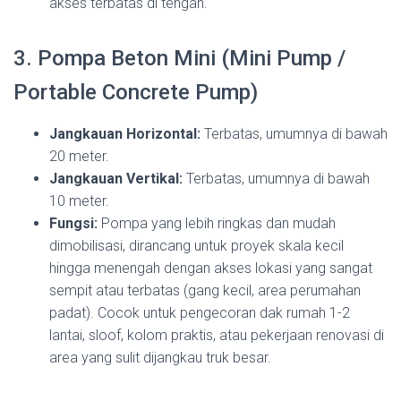
akses terbatas di tengah.
3. Pompa Beton Mini (Mini Pump /
Portable Concrete Pump)
Jangkauan Horizontal:
Terbatas, umumnya di bawah
20 meter.
Jangkauan Vertikal:
Terbatas, umumnya di bawah
10 meter.
Fungsi:
Pompa yang lebih ringkas dan mudah
dimobilisasi, dirancang untuk proyek skala kecil
hingga menengah dengan akses lokasi yang sangat
sempit atau terbatas (gang kecil, area perumahan
padat). Cocok untuk pengecoran dak rumah 1-2
lantai, sloof, kolom praktis, atau pekerjaan renovasi di
area yang sulit dijangkau truk besar.