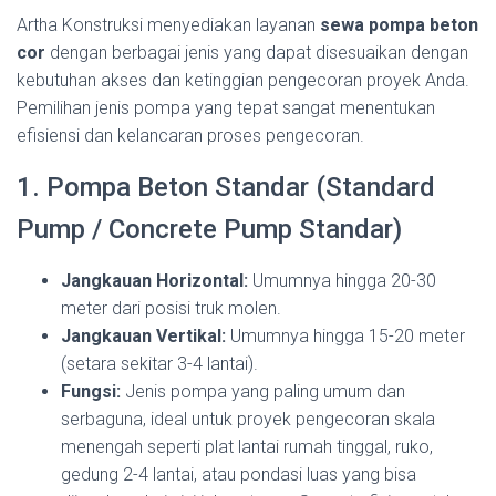
Artha Konstruksi menyediakan layanan
sewa pompa beton
cor
dengan berbagai jenis yang dapat disesuaikan dengan
kebutuhan akses dan ketinggian pengecoran proyek Anda.
Pemilihan jenis pompa yang tepat sangat menentukan
efisiensi dan kelancaran proses pengecoran.
1. Pompa Beton Standar (Standard
Pump / Concrete Pump Standar)
Jangkauan Horizontal:
Umumnya hingga 20-30
meter dari posisi truk molen.
Jangkauan Vertikal:
Umumnya hingga 15-20 meter
(setara sekitar 3-4 lantai).
Fungsi:
Jenis pompa yang paling umum dan
serbaguna, ideal untuk proyek pengecoran skala
menengah seperti plat lantai rumah tinggal, ruko,
gedung 2-4 lantai, atau pondasi luas yang bisa