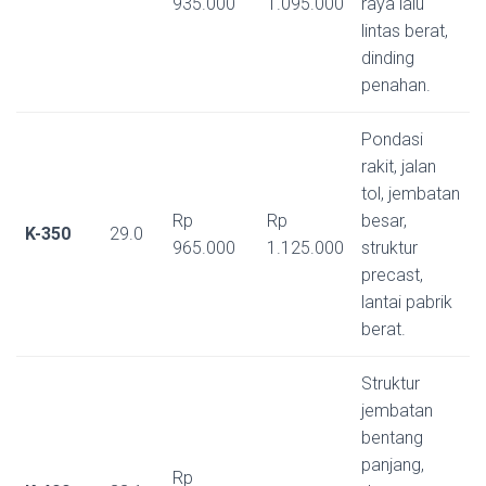
935.000
1.095.000
raya lalu
lintas berat,
dinding
penahan.
Pondasi
rakit, jalan
tol, jembatan
Rp
Rp
besar,
K-350
29.0
965.000
1.125.000
struktur
precast,
lantai pabrik
berat.
Struktur
jembatan
bentang
panjang,
Rp