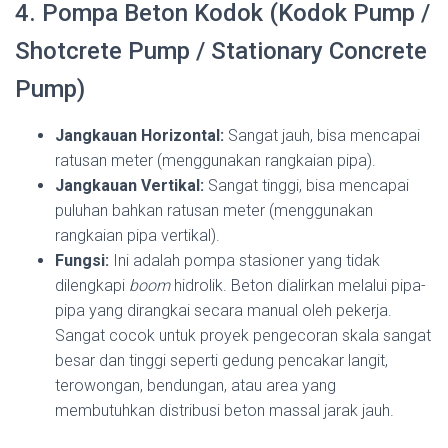
4. Pompa Beton Kodok (Kodok Pump /
Shotcrete Pump / Stationary Concrete
Pump)
Jangkauan Horizontal:
Sangat jauh, bisa mencapai
ratusan meter (menggunakan rangkaian pipa).
Jangkauan Vertikal:
Sangat tinggi, bisa mencapai
puluhan bahkan ratusan meter (menggunakan
rangkaian pipa vertikal).
Fungsi:
Ini adalah pompa stasioner yang tidak
dilengkapi
boom
hidrolik. Beton dialirkan melalui pipa-
pipa yang dirangkai secara manual oleh pekerja.
Sangat cocok untuk proyek pengecoran skala sangat
besar dan tinggi seperti gedung pencakar langit,
terowongan, bendungan, atau area yang
membutuhkan distribusi beton massal jarak jauh.