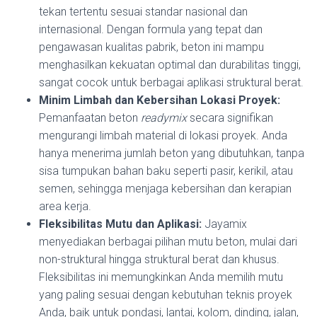
tekan tertentu sesuai standar nasional dan
internasional. Dengan formula yang tepat dan
pengawasan kualitas pabrik, beton ini mampu
menghasilkan kekuatan optimal dan durabilitas tinggi,
sangat cocok untuk berbagai aplikasi struktural berat.
Minim Limbah dan Kebersihan Lokasi Proyek:
Pemanfaatan beton
readymix
secara signifikan
mengurangi limbah material di lokasi proyek. Anda
hanya menerima jumlah beton yang dibutuhkan, tanpa
sisa tumpukan bahan baku seperti pasir, kerikil, atau
semen, sehingga menjaga kebersihan dan kerapian
area kerja.
Fleksibilitas Mutu dan Aplikasi:
Jayamix
menyediakan berbagai pilihan mutu beton, mulai dari
non-struktural hingga struktural berat dan khusus.
Fleksibilitas ini memungkinkan Anda memilih mutu
yang paling sesuai dengan kebutuhan teknis proyek
Anda, baik untuk pondasi, lantai, kolom, dinding, jalan,