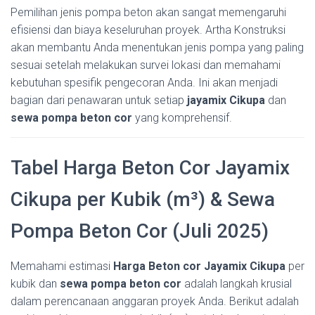
Pemilihan jenis pompa beton akan sangat memengaruhi
efisiensi dan biaya keseluruhan proyek. Artha Konstruksi
akan membantu Anda menentukan jenis pompa yang paling
sesuai setelah melakukan survei lokasi dan memahami
kebutuhan spesifik pengecoran Anda. Ini akan menjadi
bagian dari penawaran untuk setiap
jayamix Cikupa
dan
sewa pompa beton cor
yang komprehensif.
Tabel Harga Beton Cor Jayamix
Cikupa per Kubik (m³) & Sewa
Pompa Beton Cor (Juli 2025)
Memahami estimasi
Harga Beton cor Jayamix Cikupa
per
kubik dan
sewa pompa beton cor
adalah langkah krusial
dalam perencanaan anggaran proyek Anda. Berikut adalah