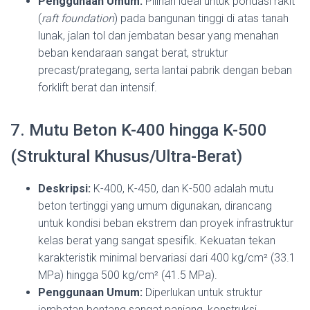
Penggunaan Umum:
Pilihan ideal untuk pondasi rakit
(
raft foundation
) pada bangunan tinggi di atas tanah
lunak, jalan tol dan jembatan besar yang menahan
beban kendaraan sangat berat, struktur
precast/prategang, serta lantai pabrik dengan beban
forklift berat dan intensif.
7. Mutu Beton K-400 hingga K-500
(Struktural Khusus/Ultra-Berat)
Deskripsi:
K-400, K-450, dan K-500 adalah mutu
beton tertinggi yang umum digunakan, dirancang
untuk kondisi beban ekstrem dan proyek infrastruktur
kelas berat yang sangat spesifik. Kekuatan tekan
karakteristik minimal bervariasi dari 400 kg/cm² (33.1
MPa) hingga 500 kg/cm² (41.5 MPa).
Penggunaan Umum:
Diperlukan untuk struktur
jembatan bentang sangat panjang, konstruksi