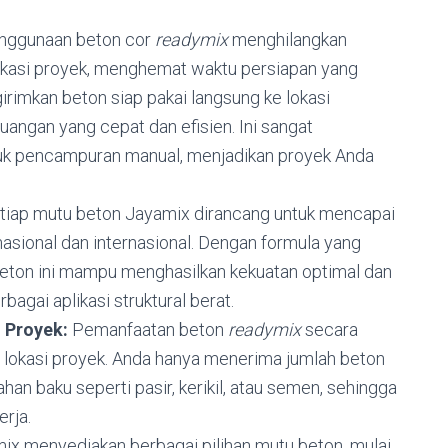
ggunaan beton cor
readymix
menghilangkan
okasi proyek, menghemat waktu persiapan yang
girimkan beton siap pakai langsung ke lokasi
ngan yang cepat dan efisien. Ini sangat
tuk pencampuran manual, menjadikan proyek Anda
tiap mutu beton Jayamix dirancang untuk mencapai
nasional dan internasional. Dengan formula yang
beton ini mampu menghasilkan kekuatan optimal dan
rbagai aplikasi struktural berat.
 Proyek:
Pemanfaatan beton
readymix
secara
di lokasi proyek. Anda hanya menerima jumlah beton
an baku seperti pasir, kerikil, atau semen, sehingga
rja.
x menyediakan berbagai pilihan mutu beton, mulai