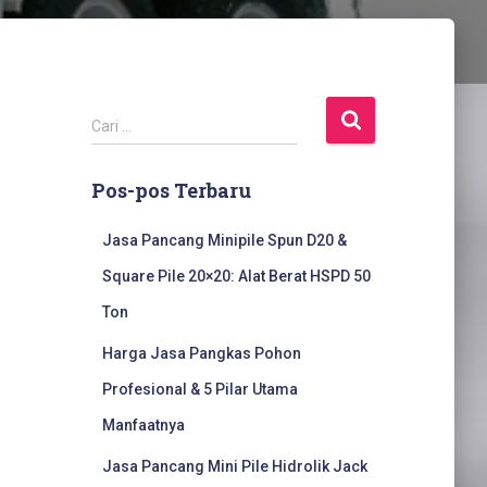
C
Cari …
a
r
Pos-pos Terbaru
i
u
n
Jasa Pancang Minipile Spun D20 &
t
Square Pile 20×20: Alat Berat HSPD 50
u
k
Ton
:
Harga Jasa Pangkas Pohon
Profesional & 5 Pilar Utama
Manfaatnya
Jasa Pancang Mini Pile Hidrolik Jack