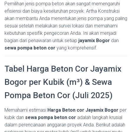
Pemilihan jenis pompa beton akan sangat memengaruhi
efisiensi dan biaya keseluruhan proyek. Artha Konstruksi
akan membantu Anda menentukan jenis pompa yang paling
sesuai setelah melakukan survei lokasi dan memahami
kebutuhan spesifik pengecoran Anda. Ini akan menjadi
bagian dari penawaran untuk setiap
jayamix Bogor
dan
sewa pompa beton cor
yang komprehensif.
Tabel Harga Beton Cor Jayamix
Bogor per Kubik (m³) & Sewa
Pompa Beton Cor (Juli 2025)
Memahami estimasi
Harga Beton cor Jayamix Bogor
per
kubik dan
sewa pompa beton cor
adalah langkah krusial
dalam perencanaan anggaran proyek Anda. Berikut adalah