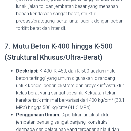
lunak, jalan tol dan jembatan besar yang menahan
beban kendaraan sangat berat, struktur
precast/prategang, serta lantai pabrik dengan beban
forklift berat dan intensif.
7. Mutu Beton K-400 hingga K-500
(Struktural Khusus/Ultra-Berat)
Deskripsi:
K-400, K-450, dan K-500 adalah mutu
beton tertinggi yang umum digunakan, dirancang
untuk kondisi beban ekstrem dan proyek infrastruktur
kelas berat yang sangat spesifik. Kekuatan tekan
karakteristik minimal bervariasi dari 400 kg/cm² (33.1
MPa) hingga 500 kg/cm² (41.5 MPa).
Penggunaan Umum:
Diperlukan untuk struktur
jembatan bentang sangat panjang, konstruksi
dermaga dan pelabuhan yang terpapar air laut dan