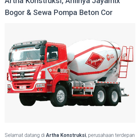
Artha Konstruksi, Ahlinya Jayamix
Bogor & Sewa Pompa Beton Cor
Selamat datang di
Artha Konstruksi
, perusahaan terdepan