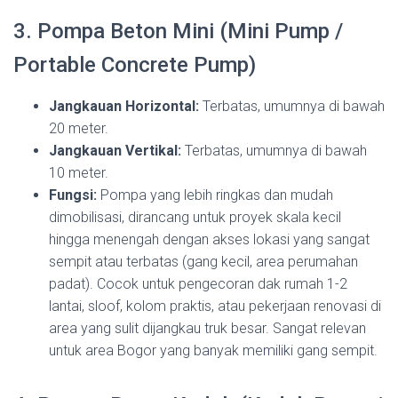
3. Pompa Beton Mini (Mini Pump /
Portable Concrete Pump)
Jangkauan Horizontal:
Terbatas, umumnya di bawah
20 meter.
Jangkauan Vertikal:
Terbatas, umumnya di bawah
10 meter.
Fungsi:
Pompa yang lebih ringkas dan mudah
dimobilisasi, dirancang untuk proyek skala kecil
hingga menengah dengan akses lokasi yang sangat
sempit atau terbatas (gang kecil, area perumahan
padat). Cocok untuk pengecoran dak rumah 1-2
lantai, sloof, kolom praktis, atau pekerjaan renovasi di
area yang sulit dijangkau truk besar. Sangat relevan
untuk area Bogor yang banyak memiliki gang sempit.