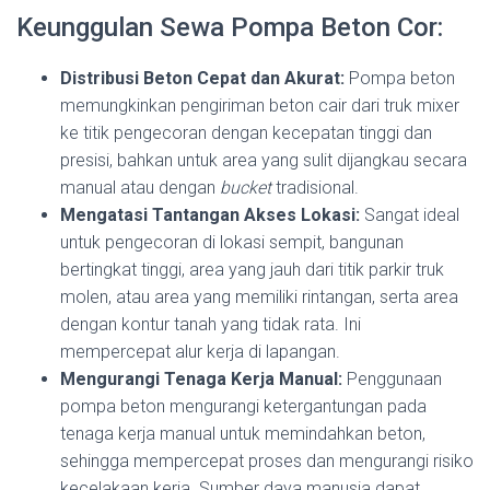
Keunggulan Sewa Pompa Beton Cor:
Distribusi Beton Cepat dan Akurat:
Pompa beton
memungkinkan pengiriman beton cair dari truk mixer
ke titik pengecoran dengan kecepatan tinggi dan
presisi, bahkan untuk area yang sulit dijangkau secara
manual atau dengan
bucket
tradisional.
Mengatasi Tantangan Akses Lokasi:
Sangat ideal
untuk pengecoran di lokasi sempit, bangunan
bertingkat tinggi, area yang jauh dari titik parkir truk
molen, atau area yang memiliki rintangan, serta area
dengan kontur tanah yang tidak rata. Ini
mempercepat alur kerja di lapangan.
Mengurangi Tenaga Kerja Manual:
Penggunaan
pompa beton mengurangi ketergantungan pada
tenaga kerja manual untuk memindahkan beton,
sehingga mempercepat proses dan mengurangi risiko
kecelakaan kerja. Sumber daya manusia dapat