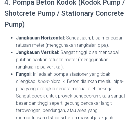
4. Pompa Beton Kodok (Kodok Pump /
Shotcrete Pump / Stationary Concrete
Pump)
Jangkauan Horizontal:
Sangat jauh, bisa mencapai
ratusan meter (menggunakan rangkaian pipa).
Jangkauan Vertikal:
Sangat tinggi, bisa mencapai
puluhan bahkan ratusan meter (menggunakan
rangkaian pipa vertikal).
Fungsi:
Ini adalah pompa stasioner yang tidak
dilengkapi
boom
hidrolik. Beton dialirkan melalui pipa-
pipa yang dirangkai secara manual oleh pekerja.
Sangat cocok untuk proyek pengecoran skala sangat
besar dan tinggi seperti gedung pencakar langit,
terowongan, bendungan, atau area yang
membutuhkan distribusi beton massal jarak jauh.