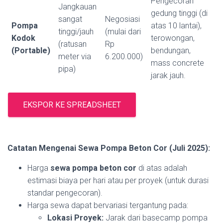
Pengecoran
Jangkauan
gedung tinggi (di
sangat
Negosiasi
Pompa
atas 10 lantai),
tinggi/jauh
(mulai dari
Kodok
terowongan,
(ratusan
Rp
(Portable)
bendungan,
meter via
6.200.000)
mass concrete
pipa)
jarak jauh.
EKSPOR KE SPREADSHEET
Catatan Mengenai Sewa Pompa Beton Cor (Juli 2025):
Harga
sewa pompa beton cor
di atas adalah
estimasi biaya per hari atau per proyek (untuk durasi
standar pengecoran).
Harga sewa dapat bervariasi tergantung pada:
Lokasi Proyek:
Jarak dari basecamp pompa