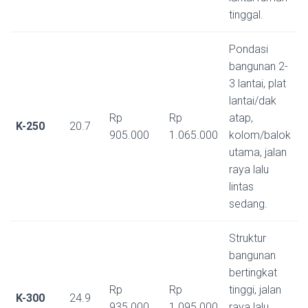
tinggal.
Pondasi
bangunan 2-
3 lantai, plat
lantai/dak
Rp
Rp
atap,
K-250
20.7
905.000
1.065.000
kolom/balok
utama, jalan
raya lalu
lintas
sedang.
Struktur
bangunan
bertingkat
Rp
Rp
tinggi, jalan
K-300
24.9
935.000
1.095.000
raya lalu