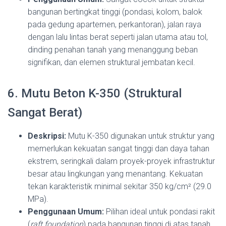
bangunan bertingkat tinggi (pondasi, kolom, balok
pada gedung apartemen, perkantoran), jalan raya
dengan lalu lintas berat seperti jalan utama atau tol,
dinding penahan tanah yang menanggung beban
signifikan, dan elemen struktural jembatan kecil.
6. Mutu Beton K-350 (Struktural
Sangat Berat)
Deskripsi:
Mutu K-350 digunakan untuk struktur yang
memerlukan kekuatan sangat tinggi dan daya tahan
ekstrem, seringkali dalam proyek-proyek infrastruktur
besar atau lingkungan yang menantang. Kekuatan
tekan karakteristik minimal sekitar 350 kg/cm² (29.0
MPa).
Penggunaan Umum:
Pilihan ideal untuk pondasi rakit
(
raft foundation
) pada bangunan tinggi di atas tanah