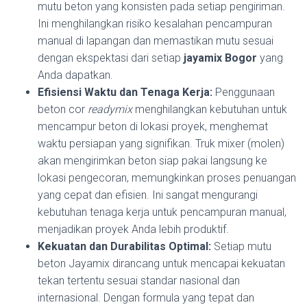
mutu beton yang konsisten pada setiap pengiriman.
Ini menghilangkan risiko kesalahan pencampuran
manual di lapangan dan memastikan mutu sesuai
dengan ekspektasi dari setiap
jayamix Bogor
yang
Anda dapatkan.
Efisiensi Waktu dan Tenaga Kerja:
Penggunaan
beton cor
readymix
menghilangkan kebutuhan untuk
mencampur beton di lokasi proyek, menghemat
waktu persiapan yang signifikan. Truk mixer (molen)
akan mengirimkan beton siap pakai langsung ke
lokasi pengecoran, memungkinkan proses penuangan
yang cepat dan efisien. Ini sangat mengurangi
kebutuhan tenaga kerja untuk pencampuran manual,
menjadikan proyek Anda lebih produktif.
Kekuatan dan Durabilitas Optimal:
Setiap mutu
beton Jayamix dirancang untuk mencapai kekuatan
tekan tertentu sesuai standar nasional dan
internasional. Dengan formula yang tepat dan