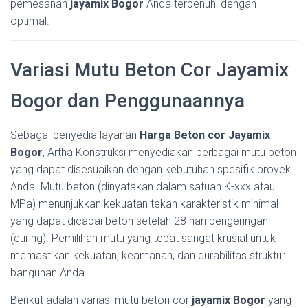
pemesanan
jayamix Bogor
Anda terpenuhi dengan
optimal.
Variasi Mutu Beton Cor Jayamix
Bogor dan Penggunaannya
Sebagai penyedia layanan
Harga Beton cor Jayamix
Bogor
, Artha Konstruksi menyediakan berbagai mutu beton
yang dapat disesuaikan dengan kebutuhan spesifik proyek
Anda. Mutu beton (dinyatakan dalam satuan K-xxx atau
MPa) menunjukkan kekuatan tekan karakteristik minimal
yang dapat dicapai beton setelah 28 hari pengeringan
(curing). Pemilihan mutu yang tepat sangat krusial untuk
memastikan kekuatan, keamanan, dan durabilitas struktur
bangunan Anda.
Berikut adalah variasi mutu beton cor
jayamix Bogor
yang