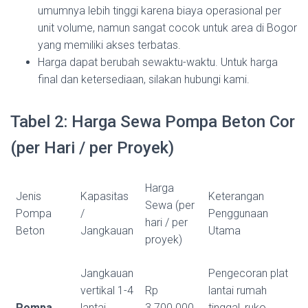
umumnya lebih tinggi karena biaya operasional per
unit volume, namun sangat cocok untuk area di Bogor
yang memiliki akses terbatas.
Harga dapat berubah sewaktu-waktu. Untuk harga
final dan ketersediaan, silakan hubungi kami.
Tabel 2: Harga Sewa Pompa Beton Cor
(per Hari / per Proyek)
Harga
Jenis
Kapasitas
Keterangan
Sewa (per
Pompa
/
Penggunaan
hari / per
Beton
Jangkauan
Utama
proyek)
Jangkauan
Pengecoran plat
vertikal 1-4
Rp
lantai rumah
Pompa
lantai,
3.700.000
tinggal, ruko,