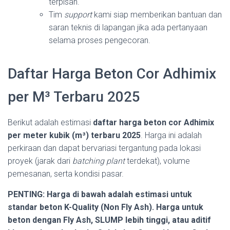
terpisah.
Tim
support
kami siap memberikan bantuan dan
saran teknis di lapangan jika ada pertanyaan
selama proses pengecoran.
Daftar Harga Beton Cor Adhimix
per M³ Terbaru 2025
Berikut adalah estimasi
daftar harga beton cor Adhimix
per meter kubik (m³) terbaru 2025
. Harga ini adalah
perkiraan dan dapat bervariasi tergantung pada lokasi
proyek (jarak dari
batching plant
terdekat), volume
pemesanan, serta kondisi pasar.
PENTING: Harga di bawah adalah estimasi untuk
standar beton K-Quality (Non Fly Ash). Harga untuk
beton dengan Fly Ash, SLUMP lebih tinggi, atau aditif