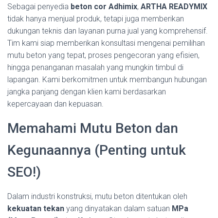
Sebagai penyedia
beton cor Adhimix
,
ARTHA READYMIX
tidak hanya menjual produk, tetapi juga memberikan
dukungan teknis dan layanan purna jual yang komprehensif.
Tim kami siap memberikan konsultasi mengenai pemilihan
mutu beton yang tepat, proses pengecoran yang efisien,
hingga penanganan masalah yang mungkin timbul di
lapangan. Kami berkomitmen untuk membangun hubungan
jangka panjang dengan klien kami berdasarkan
kepercayaan dan kepuasan.
Memahami Mutu Beton dan
Kegunaannya (Penting untuk
SEO!)
Dalam industri konstruksi, mutu beton ditentukan oleh
kekuatan tekan
yang dinyatakan dalam satuan
MPa