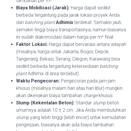
tambahan per m³.
Biaya Mobilisasi (Jarak):
Harga dapat sedikit
berbeda tergantung pada jarak lokasi proyek Anda
dari
batching plant
Adhimix
terdekat. Semakin jauh,
semakin tinggi biaya transportasinya, namun biasanya
ini sudah diakomodasi dalam harga per m³ final.
Faktor Lokasi:
Harga dapat bervariasi antara wilayah
(misalnya, harga untuk Jakarta, Bogor, Depok,
Tangerang, Bekasi, Serang, Cilegon, Karawang bisa
sedikit berbeda tergantung ketersediaan
batching
plant
Adhimix di area tersebut).
Waktu Pengecoran:
Pengecoran pada jam-jam
khusus (misalnya malam hari atau hari libur) mungkin
akan dikenakan biaya tambahan
charge
khusus.
Slump (Kekentalan Beton):
Standar
slump
beton
umumnya adalah 10 ± 2 cm. Jika Anda membutuhkan
slump
yang lebih tinggi (lebih encer) untuk kemudahan
pengerjaan, biasanya akan ada biaya tambahan