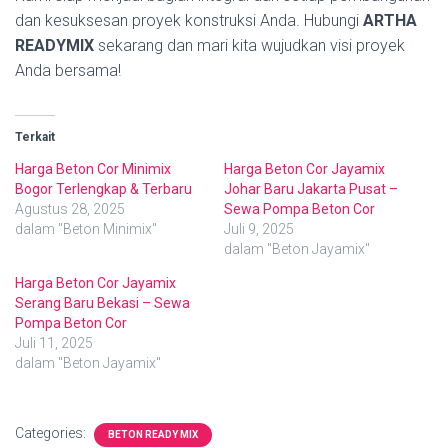
dan kesuksesan proyek konstruksi Anda. Hubungi
ARTHA
READYMIX
sekarang dan mari kita wujudkan visi proyek
Anda bersama!
Terkait
Harga Beton Cor Minimix
Harga Beton Cor Jayamix
Bogor Terlengkap & Terbaru
Johar Baru Jakarta Pusat –
Agustus 28, 2025
Sewa Pompa Beton Cor
dalam "Beton Minimix"
Juli 9, 2025
dalam "Beton Jayamix"
Harga Beton Cor Jayamix
Serang Baru Bekasi – Sewa
Pompa Beton Cor
Juli 11, 2025
dalam "Beton Jayamix"
Categories:
BETON READY MIX