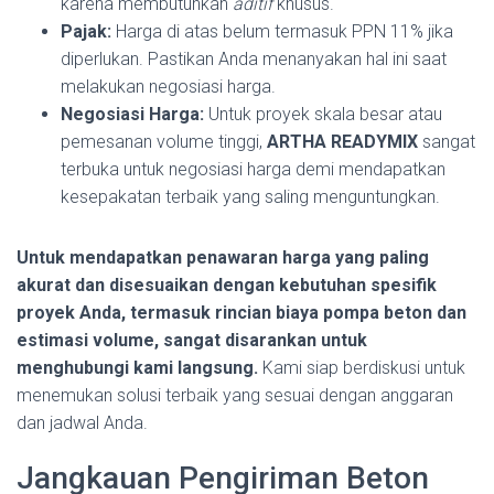
karena membutuhkan
aditif
khusus.
Pajak:
Harga di atas belum termasuk PPN 11% jika
diperlukan. Pastikan Anda menanyakan hal ini saat
melakukan negosiasi harga.
Negosiasi Harga:
Untuk proyek skala besar atau
pemesanan volume tinggi,
ARTHA READYMIX
sangat
terbuka untuk negosiasi harga demi mendapatkan
kesepakatan terbaik yang saling menguntungkan.
Untuk mendapatkan penawaran harga yang paling
akurat dan disesuaikan dengan kebutuhan spesifik
proyek Anda, termasuk rincian biaya pompa beton dan
estimasi volume, sangat disarankan untuk
menghubungi kami langsung.
Kami siap berdiskusi untuk
menemukan solusi terbaik yang sesuai dengan anggaran
dan jadwal Anda.
Jangkauan Pengiriman Beton