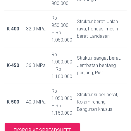
980.000
Rp
Struktur berat, Jalan
950.000
K-400
32.0 MPa
raya, Fondasi mesin
– Rp
berat, Landasan
1.050.000
Rp
Struktur sangat berat,
1.000.000
K-450
36.0 MPa
Jembatan bentang
– Rp
panjang, Pier
1.100.000
Rp
Struktur super berat,
1.050.000
K-500
40.0 MPa
Kolam renang,
– Rp
Bangunan khusus
1.150.000
EKSPOR KE SPREADSHEET