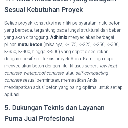
Sesuai Kebutuhan Proyek
Setiap proyek konstruksi memiliki persyaratan mutu beton
yang berbeda, tergantung pada fungsi struktural dan beban
yang akan ditanggung.
Adhimix
menyediakan berbagai
pilihan
mutu beton
(misalnya, K-175, K-225, K-250, K-300,
K-350, K-400, hingga K-500) yang dapat disesuaikan
dengan spesifikasi teknis proyek Anda. Kami juga dapat
menyediakan beton dengan fitur khusus seperti
low heat
concrete
,
waterproof concrete
, atau
self-compacting
concrete
sesuai permintaan, memastikan Anda
mendapatkan solusi beton yang paling optimal untuk setiap
aplikasi.
5. Dukungan Teknis dan Layanan
Purna Jual Profesional