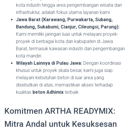
kota industri hingga area pengembangan wisata dan
infrastruktur, adalah fokus utama layanan kami.
Jawa Barat (Karawang, Purwakarta, Subang,
Bandung, Sukabumi, Cianjur, Cileungsi, Parung):
Kami memiliki jaringan luas untuk melayani proyek-
proyek di berbagai kota dan kabupaten di Jawa
Barat, termasuk kawasan industri dan pengembangan
kota mandiri.
Wilayah Lainnya di Pulau Jawa:
Dengan koordinasi
khusus untuk proyek skala besar, kami juga siap
melayani kebutuhan beton di luar area yang
disebutkan di atas, memastikan akses terhadap
kualitas
beton Adhimix
terbaik.
Komitmen ARTHA READYMIX:
Mitra Andal untuk Kesuksesan