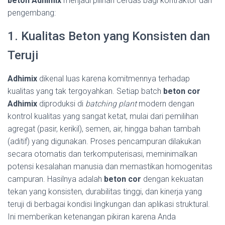
beton Adhimix
menjadi pilihan cerdas bagi kontraktor dan
pengembang:
1. Kualitas Beton yang Konsisten dan
Teruji
Adhimix
dikenal luas karena komitmennya terhadap
kualitas yang tak tergoyahkan. Setiap batch
beton cor
Adhimix
diproduksi di
batching plant
modern dengan
kontrol kualitas yang sangat ketat, mulai dari pemilihan
agregat (pasir, kerikil), semen, air, hingga bahan tambah
(aditif) yang digunakan. Proses pencampuran dilakukan
secara otomatis dan terkomputerisasi, meminimalkan
potensi kesalahan manusia dan memastikan homogenitas
campuran. Hasilnya adalah
beton cor
dengan kekuatan
tekan yang konsisten, durabilitas tinggi, dan kinerja yang
teruji di berbagai kondisi lingkungan dan aplikasi struktural.
Ini memberikan ketenangan pikiran karena Anda