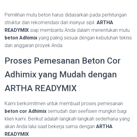
Pemilihan mutu beton harus didasarkan pada perhitungan
struktur dan rekomendasi dari insinyur sipil.
ARTHA
READYMIX
siap membantu Anda dalam menentukan mutu
beton Adhimix
yang paling sesuai dengan kebutuhan teknis
dan anggaran proyek Anda.
Proses Pemesanan Beton Cor
Adhimix yang Mudah dengan
ARTHA READYMIX
Kami berkomitmen untuk membuat proses pemesanan
beton cor Adhimix
semudah dan seefisien mungkin bagi
klien kami. Berikut adalah langkah-langkah sederhana yang
akan Anda lalui saat bekerja sama dengan
ARTHA
READYMIX
: