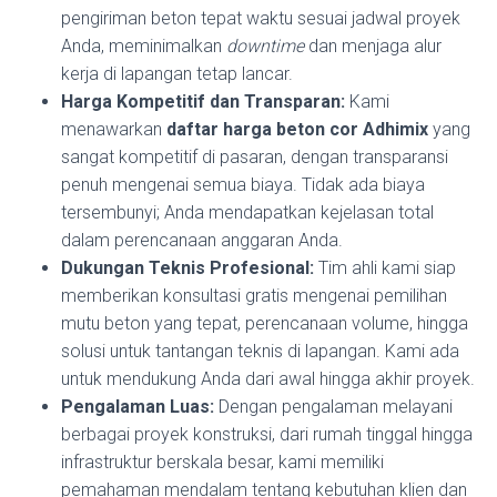
pengiriman beton tepat waktu sesuai jadwal proyek
Anda, meminimalkan
downtime
dan menjaga alur
kerja di lapangan tetap lancar.
Harga Kompetitif dan Transparan:
Kami
menawarkan
daftar harga beton cor Adhimix
yang
sangat kompetitif di pasaran, dengan transparansi
penuh mengenai semua biaya. Tidak ada biaya
tersembunyi; Anda mendapatkan kejelasan total
dalam perencanaan anggaran Anda.
Dukungan Teknis Profesional:
Tim ahli kami siap
memberikan konsultasi gratis mengenai pemilihan
mutu beton yang tepat, perencanaan volume, hingga
solusi untuk tantangan teknis di lapangan. Kami ada
untuk mendukung Anda dari awal hingga akhir proyek.
Pengalaman Luas:
Dengan pengalaman melayani
berbagai proyek konstruksi, dari rumah tinggal hingga
infrastruktur berskala besar, kami memiliki
pemahaman mendalam tentang kebutuhan klien dan