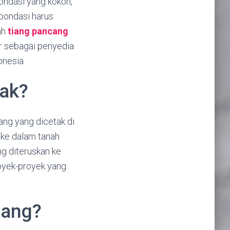
ondasi yang kokoh,
 pondasi harus
ah
tiang pancang
r sebagai penyedia
onesia.
tak?
ng yang dicetak di
 ke dalam tanah
g diteruskan ke
royek-proyek yang
cang?