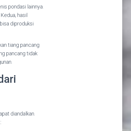
is pondasi lainnya.
Kedua, hasil
i bisa diproduksi
ikan tiang pancang
ang pancang tidak
gunan.
dari
pat diandalkan.
: