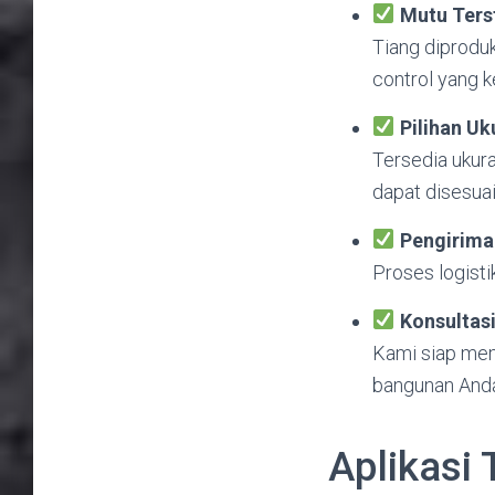
Mutu Ters
Tiang diprodu
control yang k
Pilihan U
Tersedia ukur
dapat disesuai
Pengirima
Proses logisti
Konsultasi
Kami siap mem
bangunan And
Aplikasi