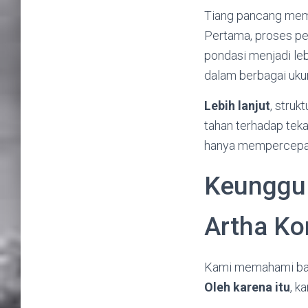
Tiang pancang memb
Pertama, proses pe
pondasi menjadi leb
dalam berbagai uku
Lebih lanjut
, stru
tahan terhadap tekan
hanya mempercepat 
Keunggul
Artha Ko
Kami memahami bah
Oleh karena itu
, k