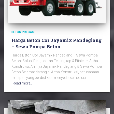
BETON PRECAST
Harga Beton Cor Jayamix Pandeglang
– Sewa Pompa Beton
Harga Beton Cor Jayamix Pandeglang – Sewa Pompa
Beton: Solusi Pengecoran Terlengkap & Efisien – Artha
Konstruksi, Ahlinya Jayamix Pandeglang & Sewa Pompa
Beton Selamat datang di Artha Konstruksi, perusahaan
terdepan yang berdedikasi menyediakan solusi
Read more…