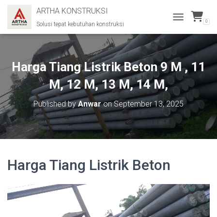
ARTHA KONSTRUKSI
0
Solusi tepat kebutuhan konstruksi
T
O
G
G
L
Harga Tiang Listrik Beton 9 M , 11
E
N
M, 12 M, 13 M, 14 M,
A
V
Published by
Anwar
on
September 13, 2025
I
G
A
T
I
O
Harga Tiang Listrik Beton
N