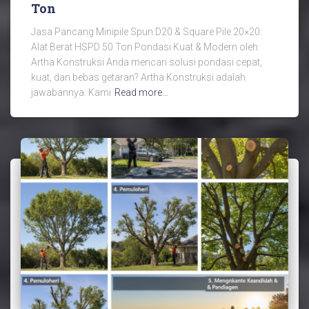
Ton
Jasa Pancang Minipile Spun D20 & Square Pile 20×20:
Alat Berat HSPD 50 Ton Pondasi Kuat & Modern oleh
Artha Konstruksi Anda mencari solusi pondasi cepat,
kuat, dan bebas getaran? Artha Konstruksi adalah
jawabannya. Kami
Read more…