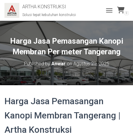
ARTHA KONSTRUKSI
0
Solusi tepat kebutuhan konstruksi
T
O
G
G
L
Harga Jasa Pemasangan Kanopi
E
N
Membran Per meter Tangerang
A
V
Published by
Anwar
on
Agustus 29, 2025
I
G
A
T
I
O
Harga Jasa Pemasangan
N
Kanopi Membran Tangerang |
Artha Konstruksi