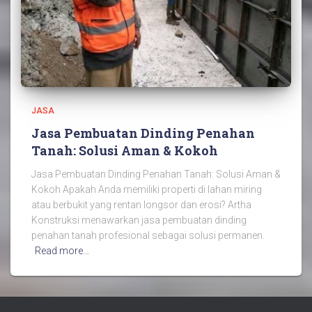
JASA
Jasa Pembuatan Dinding Penahan
Tanah: Solusi Aman & Kokoh
Jasa Pembuatan Dinding Penahan Tanah: Solusi Aman &
Kokoh Apakah Anda memiliki properti di lahan miring
atau berbukit yang rentan longsor dan erosi? Artha
Konstruksi menawarkan jasa pembuatan dinding
penahan tanah profesional sebagai solusi permanen.
Read more…