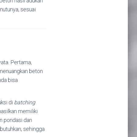
beton hasil adukan
mutunya, sesuai
ata. Pertama,
g menuangkan beton
nda bisa
ksi di
batching
asilkan memiliki
an pondasi dan
ibutuhkan, sehingga