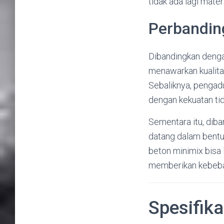
tidak ada lagi mater
Perbandin
Dibandingkan denga
menawarkan kualitas
Sebaliknya, pengad
dengan kekuatan ti
Sementara itu, dib
datang dalam bentuk
beton minimix bisa
memberikan kebebas
Spesifik