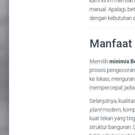
kami kirim memiliki
manual. Apalagi, be
dengan kebutuhan s
Manfaat 
Memilih
minimix B
proses pengecoran 
ke lokasi, menguran
mempercepat jadwal
Selanjutnya, kualit
plant
modern, kompo
kuat tekan yang tin
struktur bangunan. 