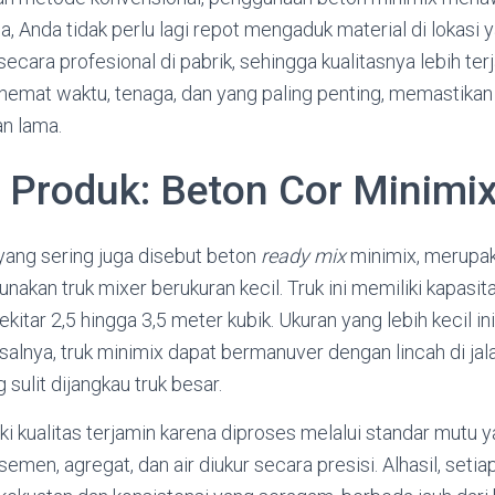
, Anda tidak perlu lagi repot mengaduk material di lokasi 
ecara profesional di pabrik, sehingga kualitasnya lebih ter
hemat waktu, tenaga, dan yang paling penting, memastikan 
an lama.
i Produk: Beton Cor Minimi
yang sering juga disebut beton
ready mix
minimix, merupak
nakan truk mixer berukuran kecil. Truk ini memiliki kapasit
itar 2,5 hingga 3,5 meter kubik. Ukuran yang lebih kecil in
lnya, truk minimix dapat bermanuver dengan lincah di jala
 sulit dijangkau truk besar.
i kualitas terjamin karena diproses melalui standar mutu 
emen, agregat, dan air diukur secara presisi. Alhasil, seti