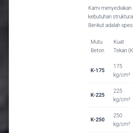
Kami menyediakan b
kebutuhan struktura
Berikut adalah spes
Mutu
Kuat
Beton
Tekan (K
175
K-175
kg/cm²
225
K-225
kg/cm²
250
K-250
kg/cm²