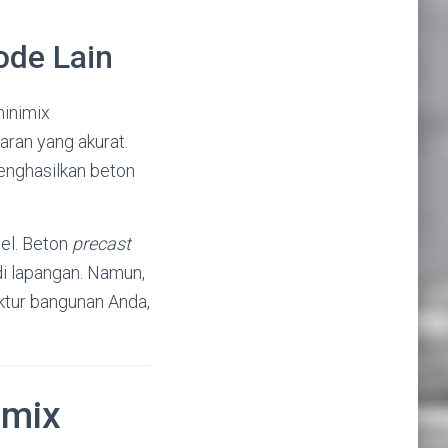
ode Lain
minimix
aran yang akurat.
enghasilkan beton
bel. Beton
precast
di lapangan. Namun,
ktur bangunan Anda,
imix