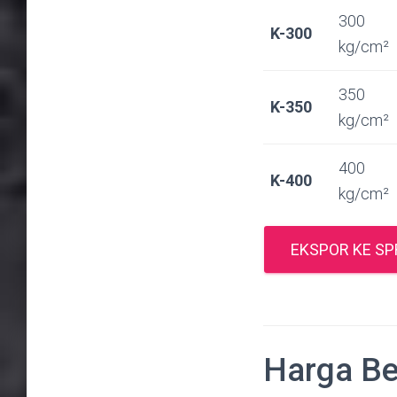
300
K-300
kg/cm²
350
K-350
kg/cm²
400
K-400
kg/cm²
EKSPOR KE S
Harga Be