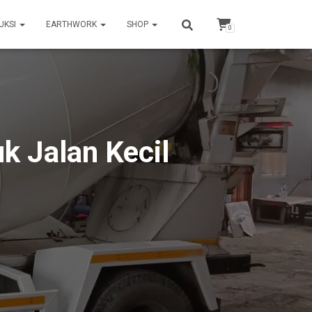
UKSI
EARTHWORK
SHOP
0
k Jalan Kecil