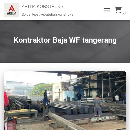
ARTHA KONSTRUKSI
0
Solusi tepat kebutuhan konstruksi
TOGGLE
NAVIGATION
Kontraktor Baja WF tangerang