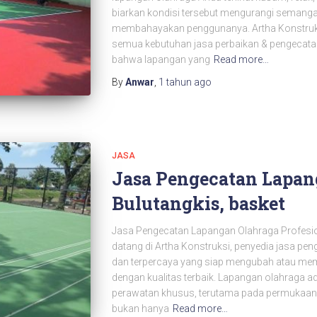
biarkan kondisi tersebut mengurangi semanga
membahayakan penggunanya. Artha Konstruksi 
semua kebutuhan jasa perbaikan & pengeca
bahwa lapangan yang
Read more…
By
Anwar
,
1 tahun
ago
JASA
Jasa Pengecatan Lapang
Bulutangkis, basket
Jasa Pengecatan Lapangan Olahraga Profesio
datang di Artha Konstruksi, penyedia jasa pe
dan terpercaya yang siap mengubah atau mem
dengan kualitas terbaik. Lapangan olahraga 
perawatan khusus, terutama pada permukaann
bukan hanya
Read more…