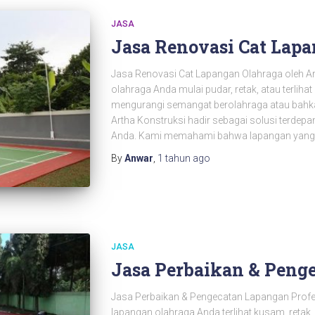
JASA
Jasa Renovasi Cat Lap
Jasa Renovasi Cat Lapangan Olahraga oleh A
olahraga Anda mulai pudar, retak, atau terliha
mengurangi semangat berolahraga atau ba
Artha Konstruksi hadir sebagai solusi terdepa
Anda. Kami memahami bahwa lapangan yang 
By
Anwar
,
1 tahun
ago
JASA
Jasa Perbaikan & Peng
Jasa Perbaikan & Pengecatan Lapangan Profe
lapangan olahraga Anda terlihat kusam, reta