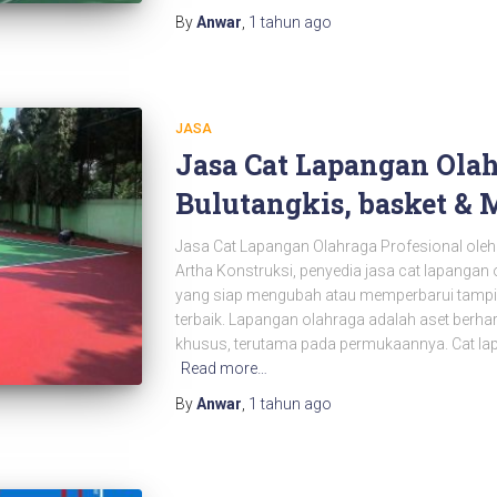
By
Anwar
,
1 tahun
ago
JASA
Jasa Cat Lapangan Olah
Bulutangkis, basket & 
Jasa Cat Lapangan Olahraga Profesional oleh 
Artha Konstruksi, penyedia jasa cat lapangan 
yang siap mengubah atau memperbarui tampil
terbaik. Lapangan olahraga adalah aset ber
khusus, terutama pada permukaannya. Cat la
Read more…
By
Anwar
,
1 tahun
ago