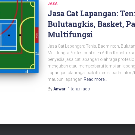
JASA
Jasa Cat Lapangan: Ten
Bulutangkis, Basket, Pa
Multifungsi
Jasa Cat Lapangan: Tenis, Badminton, Bulutang
Multifungsi Profesional oleh Artha Konstruksi
penyedia jasa cat lapangan olahraga profesio
mengubah atau memperbarui tampilan lapanga
Lapangan olahraga, baik itu tenis, badminton/bu
maupun lapangan
Read more…
By
Anwar
,
1 tahun
ago