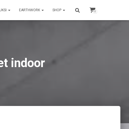
UKSI
EARTHWORK
SHOP
0
t indoor