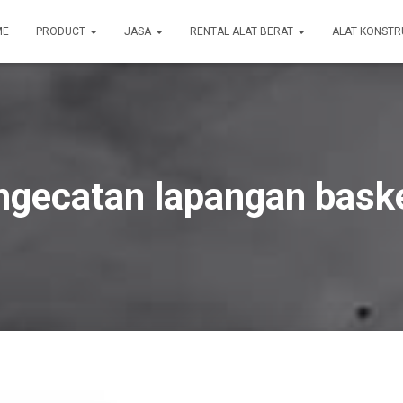
ME
PRODUCT
JASA
RENTAL ALAT BERAT
ALAT KONSTR
ngecatan lapangan baske