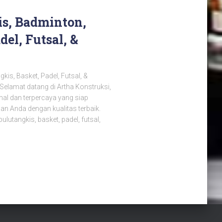
is, Badminton,
del, Futsal, &
kis, Basket, Padel, Futsal, &
 Selamat datang di Artha Konstruksi,
nal dan terpercaya yang siap
n Anda dengan kualitas terbaik.
lutangkis, basket, padel, futsal,