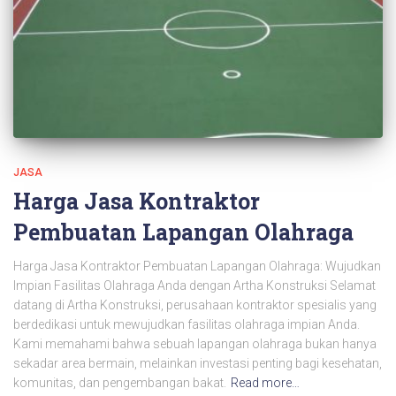
JASA
Harga Jasa Kontraktor
Pembuatan Lapangan Olahraga
Harga Jasa Kontraktor Pembuatan Lapangan Olahraga: Wujudkan
Impian Fasilitas Olahraga Anda dengan Artha Konstruksi Selamat
datang di Artha Konstruksi, perusahaan kontraktor spesialis yang
berdedikasi untuk mewujudkan fasilitas olahraga impian Anda.
Kami memahami bahwa sebuah lapangan olahraga bukan hanya
sekadar area bermain, melainkan investasi penting bagi kesehatan,
komunitas, dan pengembangan bakat.
Read more…