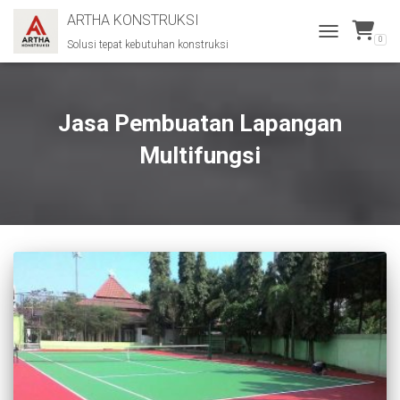
ARTHA KONSTRUKSI
0
Solusi tepat kebutuhan konstruksi
TOGGLE
NAVIGATION
Jasa Pembuatan Lapangan
Multifungsi