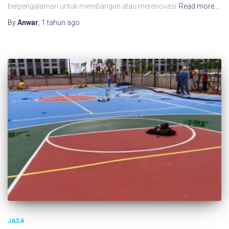
berpengalaman untuk membangun atau merenovasi
Read more…
By
Anwar
,
1 tahun
ago
JASA