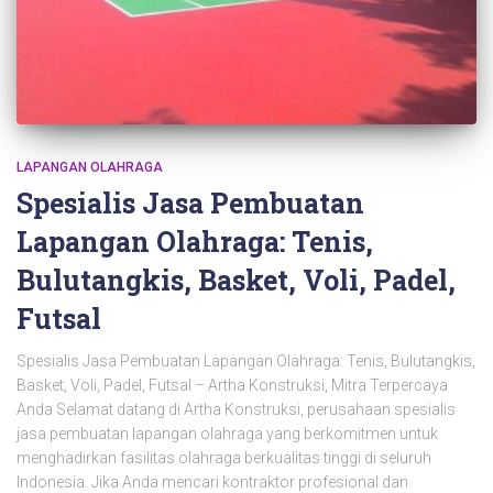
LAPANGAN OLAHRAGA
Spesialis Jasa Pembuatan
Lapangan Olahraga: Tenis,
Bulutangkis, Basket, Voli, Padel,
Futsal
Spesialis Jasa Pembuatan Lapangan Olahraga: Tenis, Bulutangkis,
Basket, Voli, Padel, Futsal – Artha Konstruksi, Mitra Terpercaya
Anda Selamat datang di Artha Konstruksi, perusahaan spesialis
jasa pembuatan lapangan olahraga yang berkomitmen untuk
menghadirkan fasilitas olahraga berkualitas tinggi di seluruh
Indonesia. Jika Anda mencari kontraktor profesional dan