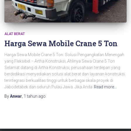
ALAT BERAT
Harga Sewa Mobile Crane 5 Ton
Harga Sewa Mobile Crane 5 Ton: Solusi Pengangkatan Menengah
yang Fleksibel – Artha Konstruksi, Ahlinya Sewa Crane 5 Ton
Selamat datang di Artha Konstruksi, perusahaan terdepan yang
berdedikasi menyediakan solusi alat berat dan layanan konstruksi
terintegrasi berkualitas tinggi untuk berbagai skala proyek di
Jabodetabek dan seluruh Pulau Jawa. Jika Anda
Read more…
By
Anwar
,
1 tahun
ago