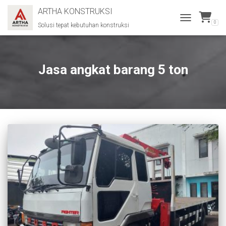
ARTHA KONSTRUKSI
0
Solusi tepat kebutuhan konstruksi
TOGGLE
NAVIGATION
Jasa angkat barang 5 ton