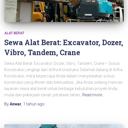
ALAT BERAT
Sewa Alat Berat: Excavator, Dozer,
Vibro, Tandem, Crane
Sewa Alat Berat: Excavator, Dozer, Vibro, Tandem, Crane – Solusi
Konstruksi Lengkap dari Artha Konstruksi Selamat datang di Artha
Konstruksi, mitra terpercaya Anda dalam menyediakan solusi
konstruksi yang efisien dan berkualitas. Jika Anda sedang mencari
layanan sewa alat berat untuk berbagai kebutuhan proyek Anda,
mulai dari pekerjaan tanah, perataan lahan,
Read more…
By
Anwar
,
1 tahun
ago