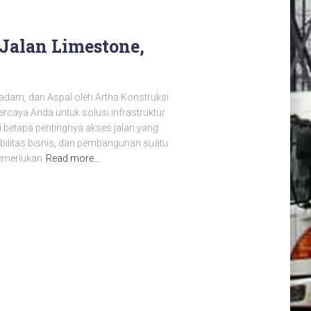
Jalan Limestone,
dam, dan Aspal oleh Artha Konstruksi
ercaya Anda untuk solusi infrastruktur
 betapa pentingnya akses jalan yang
mobilitas bisnis, dan pembangunan suatu
emerlukan
Read more…