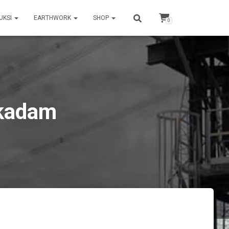
UKSI
EARTHWORK
SHOP
0
akadam