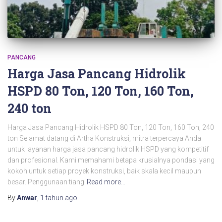
PANCANG
Harga Jasa Pancang Hidrolik
HSPD 80 Ton, 120 Ton, 160 Ton,
240 ton
Harga Jasa Pancang Hidrolik HSPD 80 Ton, 120 Ton, 160 Ton, 240
ton Selamat datang di Artha Konstruksi, mitra terpercaya Anda
untuk layanan harga jasa pancang hidrolik HSPD yang kompetitif
dan profesional. Kami memahami betapa krusialnya pondasi yang
kokoh untuk setiap proyek konstruksi, baik skala kecil maupun
besar. Penggunaan tiang
Read more…
By
Anwar
,
1 tahun
ago