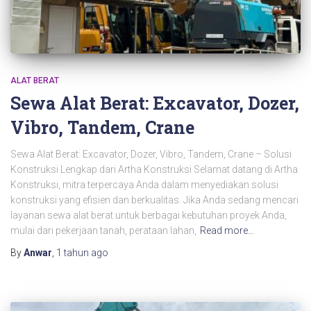
ALAT BERAT
Sewa Alat Berat: Excavator, Dozer,
Vibro, Tandem, Crane
Sewa Alat Berat: Excavator, Dozer, Vibro, Tandem, Crane – Solusi
Konstruksi Lengkap dari Artha Konstruksi Selamat datang di Artha
Konstruksi, mitra terpercaya Anda dalam menyediakan solusi
konstruksi yang efisien dan berkualitas. Jika Anda sedang mencari
layanan sewa alat berat untuk berbagai kebutuhan proyek Anda,
mulai dari pekerjaan tanah, perataan lahan,
Read more…
By
Anwar
,
1 tahun
ago